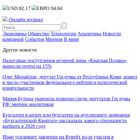
USD 82.17
ЕВРО 94.84
Онлайн журнал
Экономика
Общество
Технологии
Аналитика
Новости
компаний
События
Мнения
В мире
Другие новости
Налоговые поступления игорной зоны «Красная Поляна»
выросли почти на 15%
Олег Михайлов, депутат Госдумы от Республики Коми, вошел
в число участников федерального рейтинга политической
влиятельности
Мария Бутина укрепила позиции среди депутатов Госдумы
РФ: мнение аналитиков
Бухгалтер в штате или бухгалтер на аутсорсинге: компания
«Бухгалтерский Квартал» рассказала, какого специалиста
выбрать в 2026 году
Иран усиливает давление на Кувейт из-за участия в