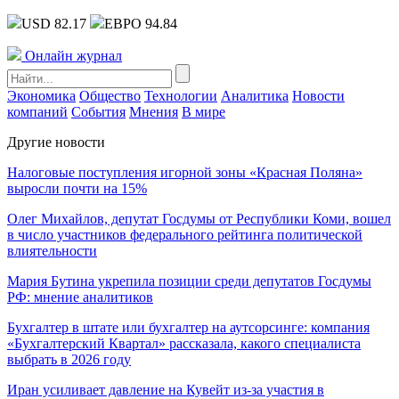
USD 82.17
ЕВРО 94.84
Онлайн журнал
Экономика
Общество
Технологии
Аналитика
Новости
компаний
События
Мнения
В мире
Другие новости
Налоговые поступления игорной зоны «Красная Поляна»
выросли почти на 15%
Олег Михайлов, депутат Госдумы от Республики Коми, вошел
в число участников федерального рейтинга политической
влиятельности
Мария Бутина укрепила позиции среди депутатов Госдумы
РФ: мнение аналитиков
Бухгалтер в штате или бухгалтер на аутсорсинге: компания
«Бухгалтерский Квартал» рассказала, какого специалиста
выбрать в 2026 году
Иран усиливает давление на Кувейт из-за участия в