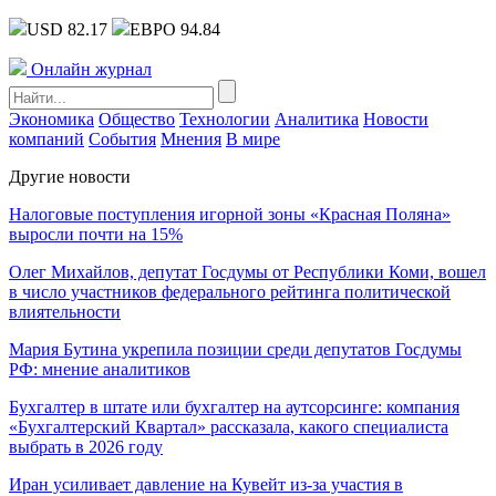
USD 82.17
ЕВРО 94.84
Онлайн журнал
Экономика
Общество
Технологии
Аналитика
Новости
компаний
События
Мнения
В мире
Другие новости
Налоговые поступления игорной зоны «Красная Поляна»
выросли почти на 15%
Олег Михайлов, депутат Госдумы от Республики Коми, вошел
в число участников федерального рейтинга политической
влиятельности
Мария Бутина укрепила позиции среди депутатов Госдумы
РФ: мнение аналитиков
Бухгалтер в штате или бухгалтер на аутсорсинге: компания
«Бухгалтерский Квартал» рассказала, какого специалиста
выбрать в 2026 году
Иран усиливает давление на Кувейт из-за участия в