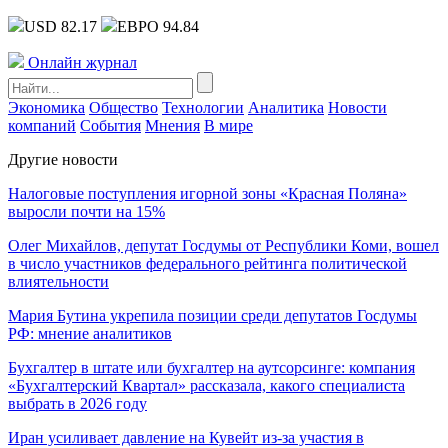
USD 82.17
ЕВРО 94.84
Онлайн журнал
Экономика
Общество
Технологии
Аналитика
Новости
компаний
События
Мнения
В мире
Другие новости
Налоговые поступления игорной зоны «Красная Поляна»
выросли почти на 15%
Олег Михайлов, депутат Госдумы от Республики Коми, вошел
в число участников федерального рейтинга политической
влиятельности
Мария Бутина укрепила позиции среди депутатов Госдумы
РФ: мнение аналитиков
Бухгалтер в штате или бухгалтер на аутсорсинге: компания
«Бухгалтерский Квартал» рассказала, какого специалиста
выбрать в 2026 году
Иран усиливает давление на Кувейт из-за участия в