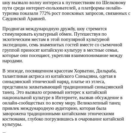
шоу вызвало волну интереса к путешествиям по Шелковому
пути среди интернет-пользователей, а платформы онлайн-
туризма показали 772% рост поисковых запросов, связанных с
Саудовской Аравией.
Продвигая международную дружбу, шоу стремится
стимулировать культурный обмен. Путешествуя по
экзотическим местам в этой популярной культурной
экспедиции, семь знаменитых гостей вместе со съемочной
группой приносят китайскую культуру в местные семьи,
которые они посещают, укрепляя взаимопонимание между
народами.
В эпизоде, посвященном красотам Хорватии, Дильраба,
талантливая актриса из китайского Синьцзяна, одетая в
синьцзянский этнический наряд, платье из этлеса,
представила захватывающий традиционный синьцзянский
танец. Это вызвало огромный интерес к китайской
национальной культуре в Интернете, вызвав обсуждение в
онлайн-сообществах по всему миру. Великолепный танец
привлек международную аудиторию, которая была
заворожена традиционными китайскими этническими
костюмами, глубоко погрузившись в очарование китайской
культуры.