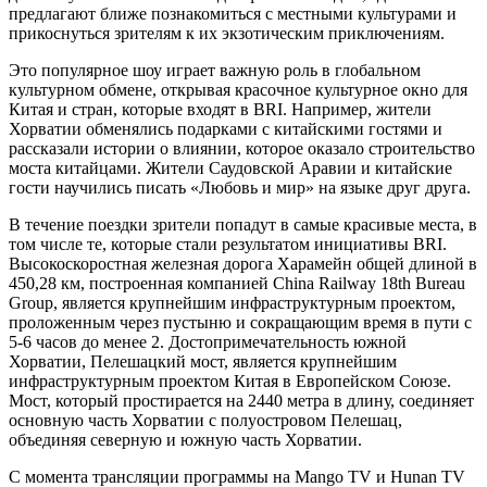
предлагают ближе познакомиться с местными культурами и
прикоснуться зрителям к их экзотическим приключениям.
Это популярное шоу играет важную роль в глобальном
культурном обмене, открывая красочное культурное окно для
Китая и стран, которые входят в BRI. Например, жители
Хорватии обменялись подарками с китайскими гостями и
рассказали истории о влиянии, которое оказало строительство
моста китайцами. Жители Саудовской Аравии и китайские
гости научились писать «Любовь и мир» на языке друг друга.
В течение поездки зрители попадут в самые красивые места, в
том числе те, которые стали результатом инициативы BRI.
Высокоскоростная железная дорога Харамейн общей длиной в
450,28 км, построенная компанией China Railway 18th Bureau
Group, является крупнейшим инфраструктурным проектом,
проложенным через пустыню и сокращающим время в пути с
5-6 часов до менее 2. Достопримечательность южной
Хорватии, Пелешацкий мост, является крупнейшим
инфраструктурным проектом Китая в Европейском Союзе.
Мост, который простирается на 2440 метра в длину, соединяет
основную часть Хорватии с полуостровом Пелешац,
объединяя северную и южную часть Хорватии.
С момента трансляции программы на Mango TV и Hunan TV