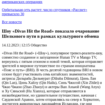
американских операциях
Орбитальная сеть растет: число спутников «Рассвет»
превысило 30
Все новости
Шоу «Divas Hit the Road» показало очарование
Шелкового пути в рамках культурного обмена
14.12.2023 | 12:15
Общество
«Divas Hit the Road» («Шоу»), популярное тревел-реалити-шоу,
совместно созданное и запущенное Hunan TV и Mango TV,
вернулось с пятым сезоном и новой темой, которая отправляет
зрителей в мировое путешествие по странам инициативы
«Пояс и путь» (BRI). В честь десятой годовщины BRI в новом
сезоне будут участвовать семь китайских знаменитостей,
актрисы Дильраба Дильмурат (Dilraba Dilmurat), Цинь Лан
(Qin Lan), Цинь Хайлу (Qin Hailu), Синь Чжилэй (Xin Zhilei) и
Чжао Чжаои (Zhao Zhaoyi) и актеры Ван Аньюй (Wang Anyu)
и Ху Сяньсюй (Hu Xianxu), которые отправляются в
низкобюджетное, но удивительное путешествие, начиная с
Саудовской Аравии, затем отправляясь на север в Хорватию,
достигнув живописных ландшафтов Исландии, где они