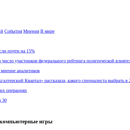
ий
События
Мнения
В мире
сли почти на 15%
 число участников федерального рейтинга политической влияте
 мнение аналитиков
хгалтерский Квартал» рассказала, какого специалиста выбрать в 
ких операциях
о 30
ь компьютерные игры