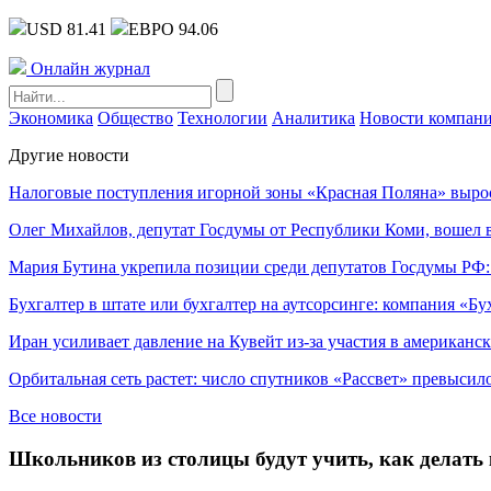
USD 81.41
ЕВРО 94.06
Онлайн журнал
Экономика
Общество
Технологии
Аналитика
Новости компан
Другие новости
Налоговые поступления игорной зоны «Красная Поляна» выро
Олег Михайлов, депутат Госдумы от Республики Коми, вошел в
Мария Бутина укрепила позиции среди депутатов Госдумы РФ:
Бухгалтер в штате или бухгалтер на аутсорсинге: компания «Бу
Иран усиливает давление на Кувейт из-за участия в американс
Орбитальная сеть растет: число спутников «Рассвет» превысил
Все новости
Школьников из столицы будут учить, как делат