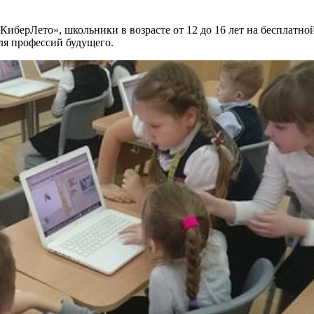
КиберЛето», школьники в возрасте от 12 до 16 лет на бесплатн
ля профессий будущего.