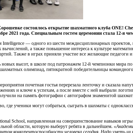
 на Хорошевке состоялось открытие шахматного клуба ONE! 
екабре 2021 года. Специальным гостем церемонии стала 12-я
ntelligence — одного из шести междисциплинарных проектов, в
 вычислений, а также повышение интереса к культуре математик
ртий. Также в играх приняли участие все желающие педагоги и 
ь новых высот, в школе под патронажем 12-й чемпионки мира п
шахматных олимпиад, пятикратной победительницы командного
мероприятия почетная гостья перерезала ленточку и сказала нап
ениях и ключе к успехам, а после вместе с ней выбрали логотип
лучили на память фотографии с автографом знаменитой шахмат
о, где ученики могут собраться, сыграть в шахматы с одноклас
ional School, направленная на совершенствование навыков игр
льной области, которую выберут ребята в дальнейшем.
«Академи
арантом конкурентоспособности человека сегодня. Надо уметь и