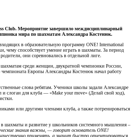
Chess Club. Мероприятие завершило междисциплинарный
 чемпионка мира по шахматам Александра Костенюк.
ходящих в образовательную программу ONE! International
и, чему способствует умение играть в шахматы. За период
родители, они соревновались в отдельной лиге.
о шахматам среди женщин, двукратной чемпионки России,
 чемпионата Европы Александры Костенюк начал работу
утственные слова ребятам. Ученики школы задали Александре
 и слоган для клуба — «Make your move» (Делай свой ход),
истки.
сниками или другими членами клуба, а также потренироваться
ы в шахматы и развитие у школьников системного мышления –
ческие знания важны, — говорит основатель ONE!
х качественно применять, а значит быстро ориентироваться,