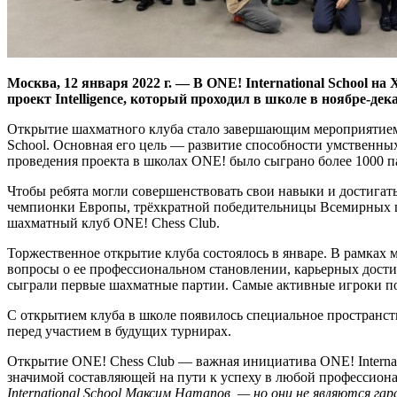
Москва, 12 января 2022 г. — В ONE! International School
проект Intelligence, который проходил в школе в ноябре-д
Открытие шахматного клуба стало завершающим мероприятием I
School. Основная его цель — развитие способности умственных
проведения проекта в школах ONE! было сыграно более 1000 па
Чтобы ребята могли совершенствовать свои навыки и достигат
чемпионки Европы, трёхкратной победительницы Всемирных 
шахматный клуб ONE! Chess Club.
Торжественное открытие клуба состоялось в январе. В рамках 
вопросы о ее профессиональном становлении, карьерных достиж
сыграли первые шахматные партии. Самые активные игроки по
С открытием клуба в школе появилось специальное пространств
перед участием в будущих турнирах.
Открытие ONE! Chess Club — важная инициатива ONE! Internat
значимой составляющей на пути к успеху в любой профессиона
International School Максим Натапов, — но они не являются г