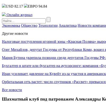
USD 82.17
ЕВРО 94.84
Онлайн журнал
Экономика
Общество
Технологии
Аналитика
Новости компан
Другие новости
Налоговые поступления игорной зоны «Красная Поляна» выро
Олег Михайлов, депутат Госдумы от Республики Коми, вошел в
Мария Бутина укрепила позиции среди депутатов Госдумы РФ:
Бухгалтер в штате или бухгалтер на аутсорсинге: компания «Бу
Иран усиливает давление на Кувейт из-за участия в американс
Орбитальная сеть растет: число спутников «Рассвет» превысил
Все новости
Шахматный клуб под патронажем Александры Кост