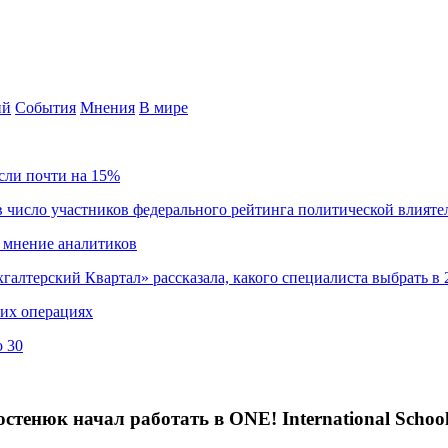
ий
События
Мнения
В мире
сли почти на 15%
 число участников федерального рейтинга политической влияте
 мнение аналитиков
хгалтерский Квартал» рассказала, какого специалиста выбрать в 
ких операциях
о 30
енюк начал работать в ONE! International Schoo