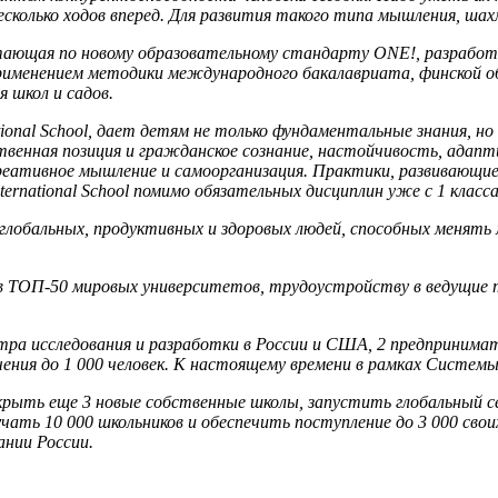
колько ходов вперед. Для развития такого типа мышления, ша
тающая по новому образовательному стандарту ONE!, разработ
именением методики международного бакалавриата, финской обр
 школ и садов.
onal School, дает детям не только фундаментальные знания, но 
твенная позиция и гражданское сознание, настойчивость, адапт
креативное мышление и самоорганизация. Практики, развивающи
rnational School помимо обязательных дисциплин уже с 1 класса
 глобальных, продуктивных и здоровых людей, способных менять
ю в ТОП-50 мировых университетов, трудоустройству в ведущие 
центра исследования и разработки в России и США, 2 предпринима
ния до 1 000 человек. К настоящему времени в рамках Системы 
открыть еще 3 новые собственные школы, запустить глобальный 
чать 10 000 школьников и обеспечить поступление до 3 000 сво
ании России.