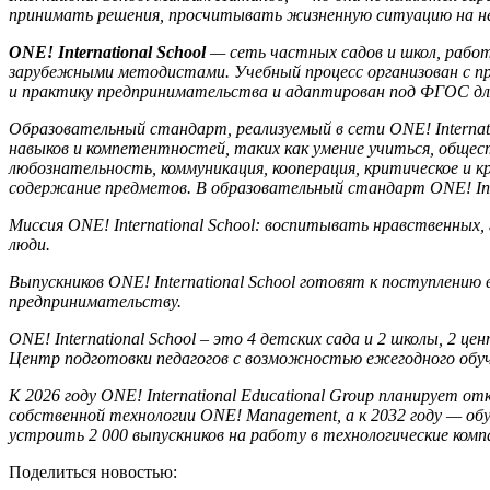
принимать решения, просчитывать жизненную ситуацию на нес
ONE! International School
— сеть частных садов и школ, рабо
зарубежными методистами. Учебный процесс организован с пр
и практику предпринимательства и адаптирован под ФГОС для
Образовательный стандарт, реализуемый в сети ONE! Internati
навыков и компетентностей, таких как умение учиться, общес
любознательность, коммуникация, кооперация, критическое и 
содержание предметов. В образовательный стандарт ONE! Inte
Миссия ONE! International School: воспитывать нравственных,
люди.
Выпускников ONE! International School готовят к поступлени
предпринимательству.
ONE! International School – это 4 детских сада и 2 школы, 2 
Центр подготовки педагогов с возможностью ежегодного обуче
К 2026 году ONE! International Educational Group планирует 
собственной технологии ONE! Management, а к 2032 году — обу
устроить 2 000 выпускников на работу в технологические комп
Поделиться новостью: