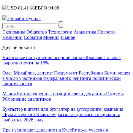
USD 81.41
ЕВРО 94.06
Онлайн журнал
Экономика
Общество
Технологии
Аналитика
Новости
компаний
События
Мнения
В мире
Другие новости
Налоговые поступления игорной зоны «Красная Поляна»
выросли почти на 15%
Олег Михайлов, депутат Госдумы от Республики Коми, вошел
в число участников федерального рейтинга политической
влиятельности
Мария Бутина укрепила позиции среди депутатов Госдумы
РФ: мнение аналитиков
Бухгалтер в штате или бухгалтер на аутсорсинге: компания
«Бухгалтерский Квартал» рассказала, какого специалиста
выбрать в 2026 году
Иран усиливает давление на Кувейт из-за участия в