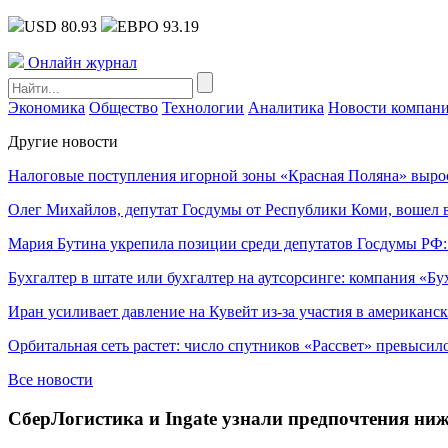
USD 80.93
ЕВРО 93.19
Онлайн журнал
Экономика
Общество
Технологии
Аналитика
Новости компан
Другие новости
Налоговые поступления игорной зоны «Красная Поляна» выро
Олег Михайлов, депутат Госдумы от Республики Коми, вошел в
Мария Бутина укрепила позиции среди депутатов Госдумы РФ:
Бухгалтер в штате или бухгалтер на аутсорсинге: компания «Бу
Иран усиливает давление на Кувейт из-за участия в американс
Орбитальная сеть растет: число спутников «Рассвет» превысил
Все новости
СберЛогистика и Ingate узнали предпочтения ниж