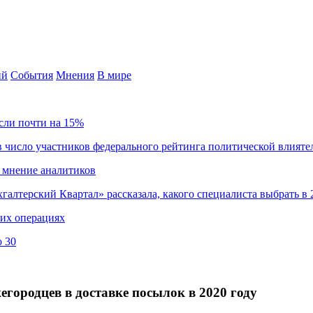
ий
События
Мнения
В мире
сли почти на 15%
 число участников федерального рейтинга политической влияте
 мнение аналитиков
хгалтерский Квартал» рассказала, какого специалиста выбрать в 
ких операциях
о 30
егородцев в доставке посылок в 2020 году