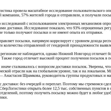
истика провела масштабное исследование пользовательского опы
компании, 57% жителей города и отправляли, и получали посыл
 исследований с использованием электронных механизмов опроса
и доставки. Исследование показало, что 93% опрошенных регу
рые только получают посылки и не имеют опыта их отправки.
 отправляет посылки, напрямую коррелирует с уровнем дохода ре
сти количества отправлений от гендерной принадлежности выявл
регионам не наблюдается, однако Нижний Новгород отличает бо
. Также город отличает высокий процент получения посылок в п
аче сталкивалось с вопросом доставки посылок. Уверены, что в
еской отрасли как на глобальном уровне, так и на локальном. М
 — Анастасия Шрамкова, руководитель группы продуктовых и ма
доставки: без очередей и переплат. Поэтому мы стремимся сдел
 СберЛогистики открыть более 12,5 тыс. собственных пунктов в 
отделений, поэтому получить посылку можно будет в любое удоб
тики.