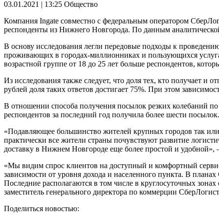
03.01.2021 | 13:25
Общество
Компания Ingate совместно с федеральным оператором СберЛог
респонденты из Нижнего Новгорода. По данным аналитической 
В основу исследования легли передовые подходы к проведению
проживающих в городах-миллионниках и пользующихся услугам
возрастной группе от 18 до 25 лет больше респондентов, кото
Из исследования также следует, что доля тех, кто получает и
рублей доля таких ответов достигает 75%. При этом зависимо
В отношении способа получения посылок резких колебаний по 
респондентов за последний год получила более шести посылок
«Подавляющее большинство жителей крупных городов так или ин
практически все жители страны почувствуют развитие логистич
доставку в Нижнем Новгороде еще более простой и удобной»,
«Мы видим спрос клиентов на доступный и комфортный сервис 
зависимости от уровня дохода и населенного пункта. В планах
Последние располагаются в том числе в круглосуточных зонах 
заместитель генерального директора по коммерции СберЛогис
Поделиться новостью: