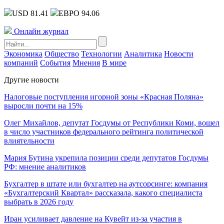
USD 81.41
ЕВРО 94.06
Онлайн журнал
Экономика
Общество
Технологии
Аналитика
Новости
компаний
События
Мнения
В мире
Другие новости
Налоговые поступления игорной зоны «Красная Поляна»
выросли почти на 15%
Олег Михайлов, депутат Госдумы от Республики Коми, вошел
в число участников федерального рейтинга политической
влиятельности
Мария Бутина укрепила позиции среди депутатов Госдумы
РФ: мнение аналитиков
Бухгалтер в штате или бухгалтер на аутсорсинге: компания
«Бухгалтерский Квартал» рассказала, какого специалиста
выбрать в 2026 году
Иран усиливает давление на Кувейт из-за участия в