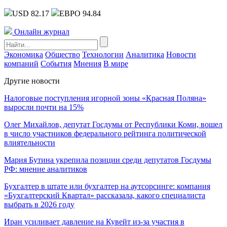
USD 82.17
ЕВРО 94.84
Онлайн журнал
Экономика
Общество
Технологии
Аналитика
Новости
компаний
События
Мнения
В мире
Другие новости
Налоговые поступления игорной зоны «Красная Поляна»
выросли почти на 15%
Олег Михайлов, депутат Госдумы от Республики Коми, вошел
в число участников федерального рейтинга политической
влиятельности
Мария Бутина укрепила позиции среди депутатов Госдумы
РФ: мнение аналитиков
Бухгалтер в штате или бухгалтер на аутсорсинге: компания
«Бухгалтерский Квартал» рассказала, какого специалиста
выбрать в 2026 году
Иран усиливает давление на Кувейт из-за участия в