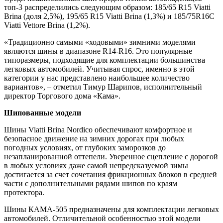
топ-3 распределились следующим образом: 185/65 R15 Viatti
Brina (доля 2,5%), 195/65 R15 Viatti Brina (1,3%) и 185/75R16C
Viatti Vettore Brina (1,2%).
«Традиционно самыми «ходовыми» зимними моделями
являются шины в диапазоне R14-R16. Это популярные
типоразмеры, подходящие для комплектации большинства
легковых автомобилей. Учитывая спрос, именно в этой
категории у нас представлено наибольшее количество
вариантов», – отметил Тимур Шарипов, исполнительный
директор Торгового дома «Кама».
Шипованные модели
Шины Viatti Brina Nordico обеспечивают комфортное и
безопасное движение на зимних дорогах при любых
погодных условиях, от глубоких заморозков до
незапланированной оттепели. Уверенное сцепление с дорогой
в любых условиях даже самой непредсказуемой зимы
достигается за счет сочетания фрикционных блоков в средней
части с дополнительными рядами шипов по краям
протектора.
Шины КАМА-505 предназначены для комплектации легковых
автомобилей. Отличительной особенностью этой модели