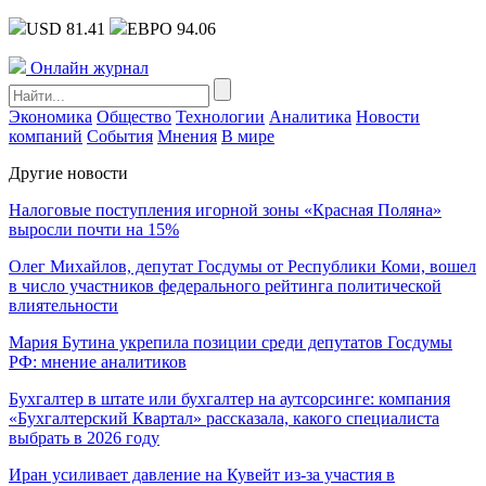
USD 81.41
ЕВРО 94.06
Онлайн журнал
Экономика
Общество
Технологии
Аналитика
Новости
компаний
События
Мнения
В мире
Другие новости
Налоговые поступления игорной зоны «Красная Поляна»
выросли почти на 15%
Олег Михайлов, депутат Госдумы от Республики Коми, вошел
в число участников федерального рейтинга политической
влиятельности
Мария Бутина укрепила позиции среди депутатов Госдумы
РФ: мнение аналитиков
Бухгалтер в штате или бухгалтер на аутсорсинге: компания
«Бухгалтерский Квартал» рассказала, какого специалиста
выбрать в 2026 году
Иран усиливает давление на Кувейт из-за участия в