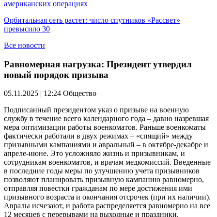
американских операциях
Орбитальная сеть растет: число спутников «Рассвет»
превысило 30
Все новости
Равномерная нагрузка: Президент утвердил
новый порядок призыва
05.11.2025 | 12:24
Общество
Подписанный президентом указ о призыве на военную
службу в течение всего календарного года – давно назревшая
мера оптимизации работы военкоматов. Раньше военкоматы
фактически работали в двух режимах – «спящий» между
призывными кампаниями и авральный – в октябре-декабре и
апреле-июне. Это усложняло жизнь и призывникам, и
сотрудникам военкоматов, и врачам медкомиссий. Введенные
в последние годы меры по улучшению учета призывников
позволяют планировать призывную кампанию равномерно,
отправляя повестки гражданам по мере достижения ими
призывного возраста и окончания отсрочек (при их наличии).
Авралы исчезают, и работа распределяется равномерно на все
12 месяцев с перерывами на выходные и праздники.