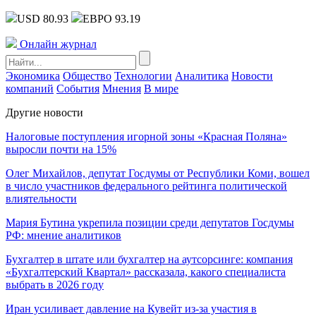
USD 80.93
ЕВРО 93.19
Онлайн журнал
Экономика
Общество
Технологии
Аналитика
Новости
компаний
События
Мнения
В мире
Другие новости
Налоговые поступления игорной зоны «Красная Поляна»
выросли почти на 15%
Олег Михайлов, депутат Госдумы от Республики Коми, вошел
в число участников федерального рейтинга политической
влиятельности
Мария Бутина укрепила позиции среди депутатов Госдумы
РФ: мнение аналитиков
Бухгалтер в штате или бухгалтер на аутсорсинге: компания
«Бухгалтерский Квартал» рассказала, какого специалиста
выбрать в 2026 году
Иран усиливает давление на Кувейт из-за участия в