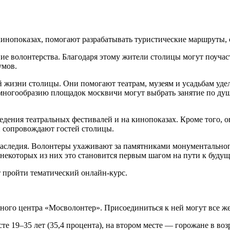
кинопоказах, помогают разрабатывать туристические маршруты,
ие волонтерства. Благодаря этому жители столицы могут поучас
умов.
 жизни столицы. Они помогают театрам, музеям и усадьбам удел
многообразию площадок москвичи могут выбрать занятие по ду
дения театральных фестивалей и на кинопоказах. Кроме того, 
 сопровождают гостей столицы.
аследия. Волонтеры ухаживают за памятниками монументального
екоторых из них это становится первым шагом на пути к будущ
т пройти тематический онлайн-курс.
сного центра «Мосволонтер». Присоединиться к ней могут все ж
19–35 лет (35,4 процента), на втором месте — горожане в возра