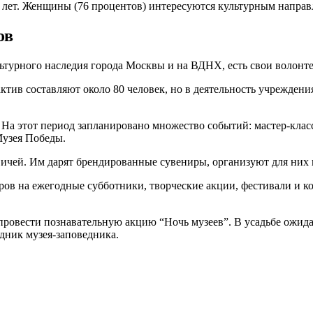
55 лет. Женщины (76 процентов) интересуются культурным напра
ов
льтурного наследия города Москвы и на ВДНХ, есть свои волонт
актив составляют около 80 человек, но в деятельность учреждени
а этот период запланировано множество событий: мастер-класс
Музея Победы.
ичей. Им дарят брендированные сувениры, организуют для них 
ов на ежегодные субботники, творческие акции, фестивали и ко
ровести познавательную акцию “Ночь музеев”. В усадьбе ожидае
дник музея-заповедника.