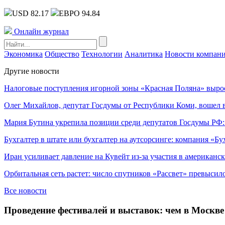
USD 82.17
ЕВРО 94.84
Онлайн журнал
Экономика
Общество
Технологии
Аналитика
Новости компан
Другие новости
Налоговые поступления игорной зоны «Красная Поляна» выро
Олег Михайлов, депутат Госдумы от Республики Коми, вошел в
Мария Бутина укрепила позиции среди депутатов Госдумы РФ:
Бухгалтер в штате или бухгалтер на аутсорсинге: компания «Бу
Иран усиливает давление на Кувейт из-за участия в американс
Орбитальная сеть растет: число спутников «Рассвет» превысил
Все новости
Проведение фестивалей и выставок: чем в Москв