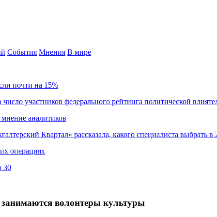
ий
События
Мнения
В мире
сли почти на 15%
 число участников федерального рейтинга политической влияте
 мнение аналитиков
хгалтерский Квартал» рассказала, какого специалиста выбрать в 
ких операциях
о 30
е занимаются волонтеры культуры