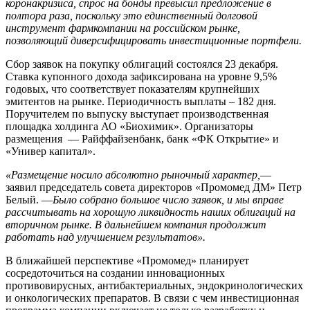
коронакризиса, спрос на бонды превысил предложение в
полтора раза, поскольку это единственный долговой
инструмент фармкомпании на российском рынке,
позволяющий диверсифицировать инвестиционные портфели.
Сбор заявок на покупку облигаций состоялся 23 декабря.
Ставка купонного дохода зафиксирована на уровне 9,5%
годовых, что соответствует показателям крупнейших
эмитентов на рынке. Периодичность выплаты – 182 дня.
Поручителем по выпуску выступает производственная
площадка холдинга АО «Биохимик». Организаторы
размещения — Райффайзенбанк, банк «ФК Открытие» и
«Универ капитал».
«Размещение носило абсолютно рыночный характер,
—
заявил председатель совета директоров «Промомед ДМ» Петр
Белый. —
Было собрано большое число заявок, и мы вправе
рассчитывать на хорошую ликвидность наших облигаций на
вторичном рынке. В дальнейшем компания продолжит
работать над улучшением результатов».
В ближайшей перспективе «Промомед» планирует
сосредоточиться на создании инновационных
противовирусных, антибактериальных, эндокринологических
и онкологических препаратов. В связи с чем инвестиционная