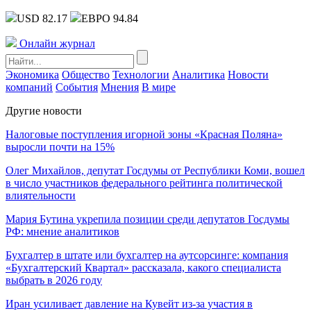
USD 82.17
ЕВРО 94.84
Онлайн журнал
Экономика
Общество
Технологии
Аналитика
Новости
компаний
События
Мнения
В мире
Другие новости
Налоговые поступления игорной зоны «Красная Поляна»
выросли почти на 15%
Олег Михайлов, депутат Госдумы от Республики Коми, вошел
в число участников федерального рейтинга политической
влиятельности
Мария Бутина укрепила позиции среди депутатов Госдумы
РФ: мнение аналитиков
Бухгалтер в штате или бухгалтер на аутсорсинге: компания
«Бухгалтерский Квартал» рассказала, какого специалиста
выбрать в 2026 году
Иран усиливает давление на Кувейт из-за участия в