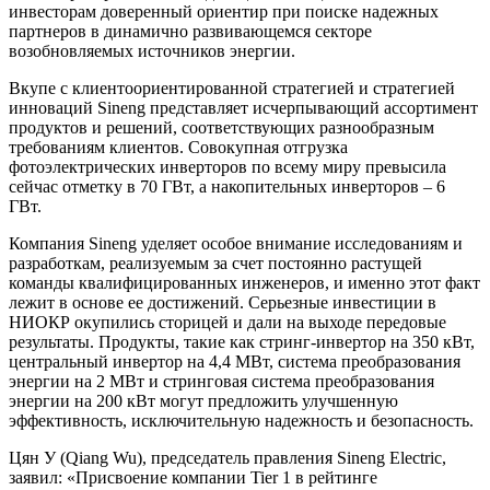
инвесторам доверенный ориентир при поиске надежных
партнеров в динамично развивающемся секторе
возобновляемых источников энергии.
Вкупе с клиентоориентированной стратегией и стратегией
инноваций Sineng представляет исчерпывающий ассортимент
продуктов и решений, соответствующих разнообразным
требованиям клиентов. Совокупная отгрузка
фотоэлектрических инверторов по всему миру превысила
сейчас отметку в 70 ГВт, а накопительных инверторов – 6
ГВт.
Компания Sineng уделяет особое внимание исследованиям и
разработкам, реализуемым за счет постоянно растущей
команды квалифицированных инженеров, и именно этот факт
лежит в основе ее достижений. Серьезные инвестиции в
НИОКР окупились сторицей и дали на выходе передовые
результаты. Продукты, такие как стринг-инвертор на 350 кВт,
центральный инвертор на 4,4 МВт, система преобразования
энергии на 2 МВт и стринговая система преобразования
энергии на 200 кВт могут предложить улучшенную
эффективность, исключительную надежность и безопасность.
Цян У (Qiang Wu), председатель правления Sineng Electric,
заявил: «Присвоение компании Tier 1 в рейтинге