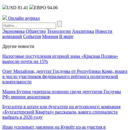
USD 81.41
ЕВРО 94.06
Онлайн журнал
Экономика
Общество
Технологии
Аналитика
Новости
компаний
События
Мнения
В мире
Другие новости
Налоговые поступления игорной зоны «Красная Поляна»
выросли почти на 15%
Олег Михайлов, депутат Госдумы от Республики Коми, вошел
в число участников федерального рейтинга политической
влиятельности
Мария Бутина укрепила позиции среди депутатов Госдумы
РФ: мнение аналитиков
Бухгалтер в штате или бухгалтер на аутсорсинге: компания
«Бухгалтерский Квартал» рассказала, какого специалиста
выбрать в 2026 году
Иран усиливает давление на Кувейт из-за участия в