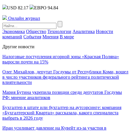
USD 82.17
ЕВРО 94.84
Онлайн журнал
Экономика
Общество
Технологии
Аналитика
Новости
компаний
События
Мнения
В мире
Другие новости
Налоговые поступления игорной зоны «Красная Поляна»
выросли почти на 15%
Олег Михайлов, депутат Госдумы от Республики Коми, вошел
в число участников федерального рейтинга политической
влиятельности
Мария Бутина укрепила позиции среди депутатов Госдумы
РФ: мнение аналитиков
Бухгалтер в штате или бухгалтер на аутсорсинге: компания
«Бухгалтерский Квартал» рассказала, какого специалиста
выбрать в 2026 году
Иран усиливает давление на Кувейт из-за участия в