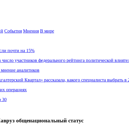
ий
События
Мнения
В мире
сли почти на 15%
 число участников федерального рейтинга политической влияте
 мнение аналитиков
хгалтерский Квартал» рассказала, какого специалиста выбрать в 
ких операциях
о 30
авруз общенациональный статус