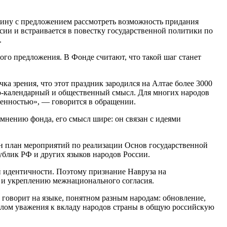
ину с предложением рассмотреть возможность придания
сии и встраивается в повестку государственной политики по
.
о предложения. В Фонде считают, что такой шаг станет
а зрения, что этот праздник зародился на Алтае более 3000
дно-календарный и общественный смысл. Для многих народов
венностью», — говорится в обращении.
мнению фонда, его смысл шире: он связан с идеями
ен план мероприятий по реализации Основ государственной
блик РФ и других языков народов России.
й идентичности. Поэтому признание Навруза на
 и укреплению межнационального согласия.
 говорит на языке, понятном разным народам: обновление,
налом уважения к вкладу народов страны в общую российскую