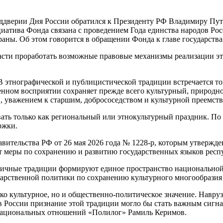
дверии Дня России обратился к Президенту РФ Владимиру Пут
иатива Фонда связана с проведением Года единства народов Рос
аны. Об этом говорится в обращении Фонда к главе государства
ти проработать возможные правовые механизмы реализации этог
этнографической и публицистической традиции встречается точк
ременном восприятии сохраняет прежде всего культурный, приро
й, уважением к старшим, добрососедством и культурной преемст
ать только как региональный или этнокультурный праздник. По 
ржки.
вительства РФ от 26 мая 2026 года № 1228-р, которым утвержд
 меры по сохранению и развитию государственных языков респу
здничные традиции формируют единое пространство национально
арственной политики по сохранению культурного многообразия
о культурное, но и общественно-политическое значение. Навруз
дов России признание этой традиции могло бы стать важным сиг
национальных отношений «Полилог» Рамиль Керимов.