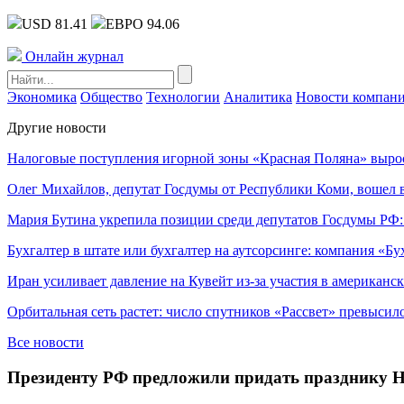
USD 81.41
ЕВРО 94.06
Онлайн журнал
Экономика
Общество
Технологии
Аналитика
Новости компан
Другие новости
Налоговые поступления игорной зоны «Красная Поляна» выро
Олег Михайлов, депутат Госдумы от Республики Коми, вошел в
Мария Бутина укрепила позиции среди депутатов Госдумы РФ:
Бухгалтер в штате или бухгалтер на аутсорсинге: компания «Бу
Иран усиливает давление на Кувейт из-за участия в американс
Орбитальная сеть растет: число спутников «Рассвет» превысил
Все новости
Президенту РФ предложили придать празднику Н