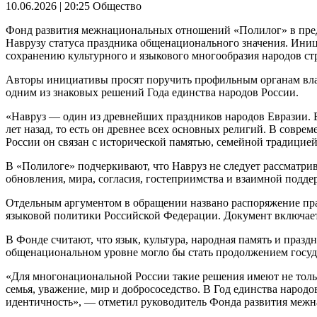
10.06.2026 | 20:25
Общество
Фонд развития межнациональных отношений «Полилог» в пред
Наврузу статуса праздника общенационального значения. Иниц
сохранению культурного и языкового многообразия народов стр
Авторы инициативы просят поручить профильным органам влас
одним из знаковых решений Года единства народов России.
«Навруз — один из древнейших праздников народов Евразии. В 
лет назад, то есть он древнее всех основных религий. В сов
России он связан с исторической памятью, семейной традицие
В «Полилоге» подчеркивают, что Навруз не следует рассматрив
обновления, мира, согласия, гостеприимства и взаимной подде
Отдельным аргументом в обращении названо распоряжение пра
языковой политики Российской Федерации. Документ включает
В Фонде считают, что язык, культура, народная память и пра
общенациональном уровне могло бы стать продолжением госуд
«Для многонациональной России такие решения имеют не тольк
семья, уважение, мир и добрососедство. В Год единства наро
идентичность», — отметил руководитель Фонда развития меж