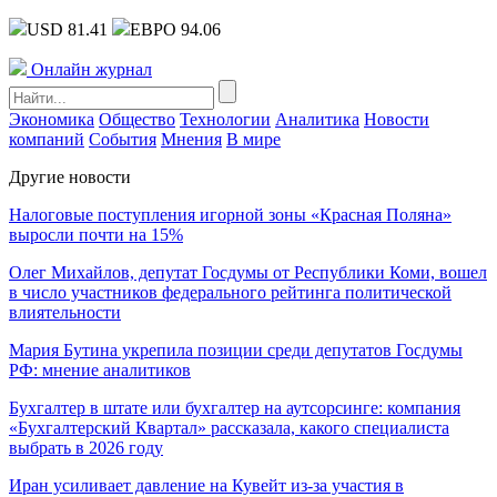
USD 81.41
ЕВРО 94.06
Онлайн журнал
Экономика
Общество
Технологии
Аналитика
Новости
компаний
События
Мнения
В мире
Другие новости
Налоговые поступления игорной зоны «Красная Поляна»
выросли почти на 15%
Олег Михайлов, депутат Госдумы от Республики Коми, вошел
в число участников федерального рейтинга политической
влиятельности
Мария Бутина укрепила позиции среди депутатов Госдумы
РФ: мнение аналитиков
Бухгалтер в штате или бухгалтер на аутсорсинге: компания
«Бухгалтерский Квартал» рассказала, какого специалиста
выбрать в 2026 году
Иран усиливает давление на Кувейт из-за участия в