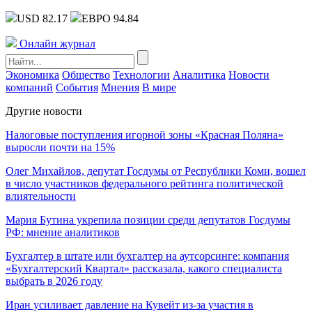
USD 82.17
ЕВРО 94.84
Онлайн журнал
Экономика
Общество
Технологии
Аналитика
Новости
компаний
События
Мнения
В мире
Другие новости
Налоговые поступления игорной зоны «Красная Поляна»
выросли почти на 15%
Олег Михайлов, депутат Госдумы от Республики Коми, вошел
в число участников федерального рейтинга политической
влиятельности
Мария Бутина укрепила позиции среди депутатов Госдумы
РФ: мнение аналитиков
Бухгалтер в штате или бухгалтер на аутсорсинге: компания
«Бухгалтерский Квартал» рассказала, какого специалиста
выбрать в 2026 году
Иран усиливает давление на Кувейт из-за участия в