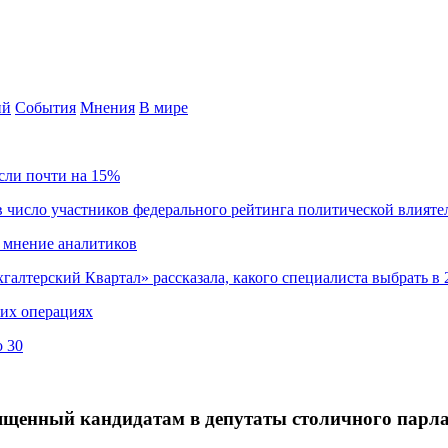
ий
События
Мнения
В мире
сли почти на 15%
 число участников федерального рейтинга политической влияте
 мнение аналитиков
хгалтерский Квартал» рассказала, какого специалиста выбрать в 
ких операциях
о 30
вященный кандидатам в депутаты столичного парл