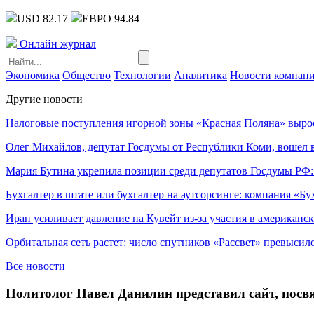
USD 82.17
ЕВРО 94.84
Онлайн журнал
Экономика
Общество
Технологии
Аналитика
Новости компан
Другие новости
Налоговые поступления игорной зоны «Красная Поляна» выро
Олег Михайлов, депутат Госдумы от Республики Коми, вошел в
Мария Бутина укрепила позиции среди депутатов Госдумы РФ:
Бухгалтер в штате или бухгалтер на аутсорсинге: компания «Бу
Иран усиливает давление на Кувейт из-за участия в американс
Орбитальная сеть растет: число спутников «Рассвет» превысил
Все новости
Политолог Павел Данилин представил сайт, пос