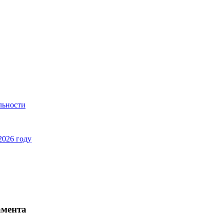
льности
2026 году
амента