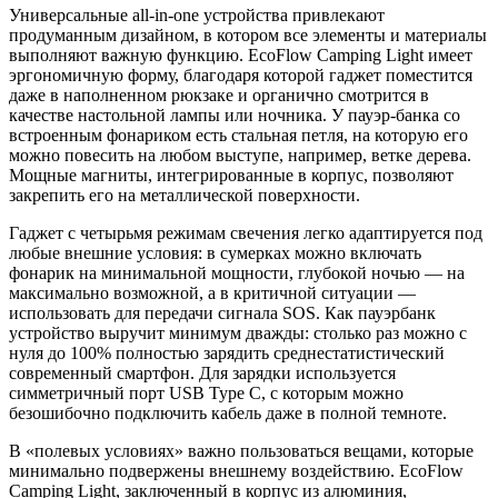
Универсальные all-in-one устройства привлекают
продуманным дизайном, в котором все элементы и материалы
выполняют важную функцию. EcoFlow Camping Light имеет
эргономичную форму, благодаря которой гаджет поместится
даже в наполненном рюкзаке и органично смотрится в
качестве настольной лампы или ночника. У пауэр-банка со
встроенным фонариком есть стальная петля, на которую его
можно повесить на любом выступе, например, ветке дерева.
Мощные магниты, интегрированные в корпус, позволяют
закрепить его на металлической поверхности.
Гаджет с четырьмя режимам свечения легко адаптируется под
любые внешние условия: в сумерках можно включать
фонарик на минимальной мощности, глубокой ночью — на
максимально возможной, а в критичной ситуации —
использовать для передачи сигнала SOS. Как пауэрбанк
устройство выручит минимум дважды: столько раз можно с
нуля до 100% полностью зарядить среднестатистический
современный смартфон. Для зарядки используется
симметричный порт USB Type С, с которым можно
безошибочно подключить кабель даже в полной темноте.
В «полевых условиях» важно пользоваться вещами, которые
минимально подвержены внешнему воздействию. EcoFlow
Camping Light, заключенный в корпус из алюминия,