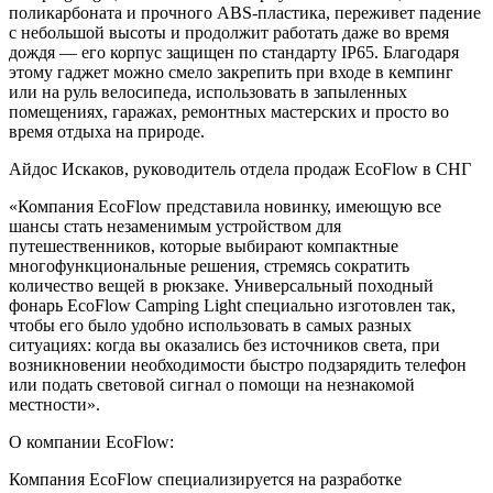
поликарбоната и прочного ABS-пластика, переживет падение
с небольшой высоты и продолжит работать даже во время
дождя — его корпус защищен по стандарту IP65. Благодаря
этому гаджет можно смело закрепить при входе в кемпинг
или на руль велосипеда, использовать в запыленных
помещениях, гаражах, ремонтных мастерских и просто во
время отдыха на природе.
Айдос Искаков, руководитель отдела продаж EcoFlow в СНГ
«Компания EcoFlow представила новинку, имеющую все
шансы стать незаменимым устройством для
путешественников, которые выбирают компактные
многофункциональные решения, стремясь сократить
количество вещей в рюкзаке. Универсальный походный
фонарь EcoFlow Camping Light специально изготовлен так,
чтобы его было удобно использовать в самых разных
ситуациях: когда вы оказались без источников света, при
возникновении необходимости быстро подзарядить телефон
или подать световой сигнал о помощи на незнакомой
местности».
О компании EcoFlow:
Компания EcoFlow специализируется на разработке