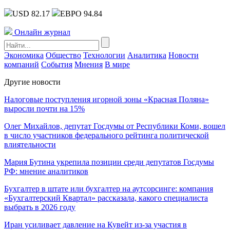
USD 82.17
ЕВРО 94.84
Онлайн журнал
Экономика
Общество
Технологии
Аналитика
Новости
компаний
События
Мнения
В мире
Другие новости
Налоговые поступления игорной зоны «Красная Поляна»
выросли почти на 15%
Олег Михайлов, депутат Госдумы от Республики Коми, вошел
в число участников федерального рейтинга политической
влиятельности
Мария Бутина укрепила позиции среди депутатов Госдумы
РФ: мнение аналитиков
Бухгалтер в штате или бухгалтер на аутсорсинге: компания
«Бухгалтерский Квартал» рассказала, какого специалиста
выбрать в 2026 году
Иран усиливает давление на Кувейт из-за участия в