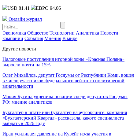
USD 81.41
ЕВРО 94.06
Онлайн журнал
Экономика
Общество
Технологии
Аналитика
Новости
компаний
События
Мнения
В мире
Другие новости
Налоговые поступления игорной зоны «Красная Поляна»
выросли почти на 15%
Олег Михайлов, депутат Госдумы от Республики Коми, вошел
в число участников федерального рейтинга политической
влиятельности
Мария Бутина укрепила позиции среди депутатов Госдумы
РФ: мнение аналитиков
Бухгалтер в штате или бухгалтер на аутсорсинге: компания
«Бухгалтерский Квартал» рассказала, какого специалиста
выбрать в 2026 году
Иран усиливает давление на Кувейт из-за участия в