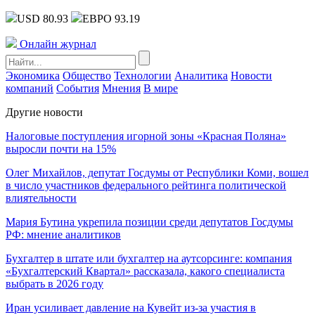
USD 80.93
ЕВРО 93.19
Онлайн журнал
Экономика
Общество
Технологии
Аналитика
Новости
компаний
События
Мнения
В мире
Другие новости
Налоговые поступления игорной зоны «Красная Поляна»
выросли почти на 15%
Олег Михайлов, депутат Госдумы от Республики Коми, вошел
в число участников федерального рейтинга политической
влиятельности
Мария Бутина укрепила позиции среди депутатов Госдумы
РФ: мнение аналитиков
Бухгалтер в штате или бухгалтер на аутсорсинге: компания
«Бухгалтерский Квартал» рассказала, какого специалиста
выбрать в 2026 году
Иран усиливает давление на Кувейт из-за участия в