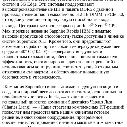
систем и 5G Edge. Эти системы поддерживают
высокопроизводительные ЦП и память DDR5 с двойной
производительностью и емкостью до 512 ГБ DIMM и PCIe 5.0,
что вдвое увеличивает пропускную способность ввода-
®
®
вывода. Центральные процессоры серии Intel
Xeon
CPU
Max (прежнее название Sapphire Rapids HBM с памятью
высокой пропускной способности) также доступны в линейке
систем Supermicro X13. Кроме того, они предоставляют
возможность работы при высокой температуре окружающей
среды до 40° C (104° F) с серверами с воздушным и
жидкостным охлаждением, обеспечивающим оптимальную
эффективность, оптимизированы для стоечных решений с
использованием конструкции, соответствующей открытым
отраслевым стандартам, и обеспечивают повышенную
безопасность и управляемость.
«Компания Supermicro вновь занимает ведущую позицию в
создании широчайшего ассортимента систем, основанных на
новейших технологиях Intel», — заявил президент и
генеральный директор компании Supermicro Чарльз Льян
(Charles Liang). — «Наша стратегия комплексных ИТ-решений
позволяет нам предоставлять нашим клиентам готовое
решение, включающее оборудование, программное
обеспечение, тестирование стоечного масштаба и жидкостное