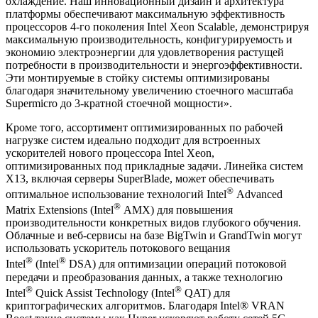
охлаждение. Наш инновационный дизайн и архитектура
платформы обеспечивают максимальную эффективность
процессоров 4-го поколения Intel Xeon Scalable, демонстрируя
максимальную производительность, конфигурируемость и
экономию электроэнергии для удовлетворения растущей
потребности в производительности и энергоэффективности.
Эти монтируемые в стойку системы оптимизированы
благодаря значительному увеличению стоечного масштаба
Supermicro до 3-кратной стоечной мощности».
Кроме того, ассортимент оптимизированных по рабочей
нагрузке систем идеально подходит для встроенных
ускорителей нового процессора Intel Xeon,
оптимизированных под прикладные задачи. Линейка систем
X13, включая серверы SuperBlade, может обеспечивать
®
оптимальное использование технологий Intel
Advanced
®
Matrix Extensions (Intel
AMX) для повышения
производительности конкретных видов глубокого обучения.
Облачные и веб-сервисы на базе BigTwin и GrandTwin могут
использовать ускоритель потокового вещания
®
®
Intel
(Intel
DSA) для оптимизации операций потоковой
передачи и преобразования данных, а также технологию
®
®
Intel
Quick Assist Technology (Intel
QAT) для
криптографических алгоритмов. Благодаря Intel® VRAN