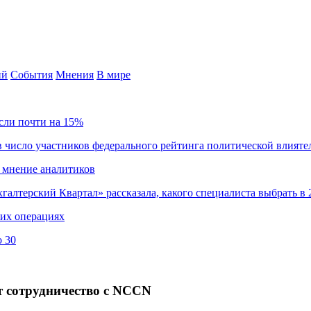
ий
События
Мнения
В мире
сли почти на 15%
 число участников федерального рейтинга политической влияте
 мнение аналитиков
хгалтерский Квартал» рассказала, какого специалиста выбрать в 
ких операциях
о 30
 сотрудничество с NCCN