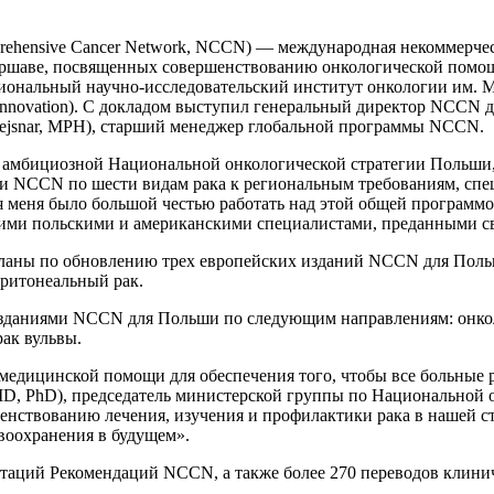
prehensive Cancer Network, NCCN) — международная некоммерче
в Варшаве, посвященных совершенствованию онкологической по
циональный научно-исследовательский институт онкологии им.
or Innovation). С докладом выступил генеральный директор NCCN д
rejsnar, MPH), старший менеджер глобальной программы NCCN.
ю амбициозной Национальной онкологической стратегии Польши,
и NCCN по шести видам рака к региональным требованиям, спе
 меня было большой честью работать над этой общей программой
ими польскими и американскими специалистами, преданными св
планы по обновлению трех европейских изданий NCCN для Поль
еритонеальный рак.
даниями NCCN для Польши по следующим направлениям: онколо
рак вульвы.
медицинской помощи для обеспечения того, чтобы все больные 
 MD, PhD), председатель министерской группы по Национальной 
нствованию лечения, изучения и профилактики рака в нашей ст
авоохранения в будущем».
таций Рекомендаций NCCN, а также более 270 переводов клиниче