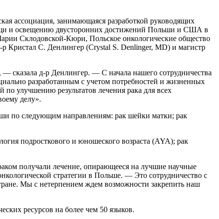
ская ассоциация, занимающаяся разработкой руководящих
мощи и освещению двусторонних достижений Польши и США в
 Марии Склодовской-Кюри, Польское онкологические общество
-р Кристал С. Денлингер (Crystal S. Denlinger, MD) и магистр
 — сказала д-р Денлингер. — С начала нашего сотрудничества
циально разработанным с учетом потребностей и жизненных
 по улучшению результатов лечения рака для всех
оему делу».
ши по следующим направлениям: рак шейки матки; рак
гия подросткового и юношеского возраста (AYA); рак
раком получали лечение, опирающееся на лучшие научные
онкологической стратегии в Польше. — Это сотрудничество с
ране. Мы с нетерпением ждем возможности закрепить наш
ских ресурсов на более чем 50 языков.