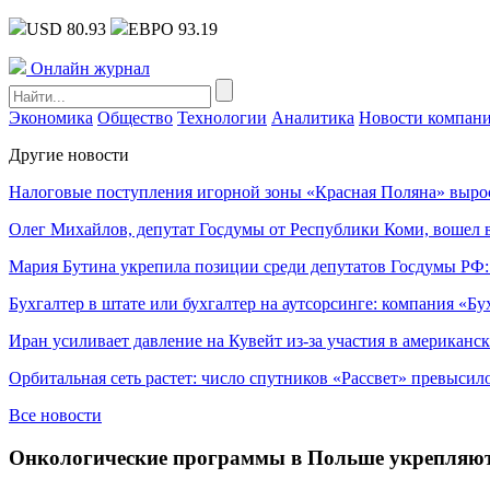
USD 80.93
ЕВРО 93.19
Онлайн журнал
Экономика
Общество
Технологии
Аналитика
Новости компан
Другие новости
Налоговые поступления игорной зоны «Красная Поляна» выро
Олег Михайлов, депутат Госдумы от Республики Коми, вошел в
Мария Бутина укрепила позиции среди депутатов Госдумы РФ:
Бухгалтер в штате или бухгалтер на аутсорсинге: компания «Бу
Иран усиливает давление на Кувейт из-за участия в американс
Орбитальная сеть растет: число спутников «Рассвет» превысил
Все новости
Онкологические программы в Польше укрепляют