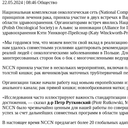
22.05.2024 | 08:46
Общество
Национальная комплексная онкологическая сеть (National Com
принципов лечения рака, приняла участие в двух встречах 
области здравоохранения. Организаторами встреч явились На
(Polish Oncological Society) и Альянс за инновации (Alliance f
здравоохранения Кэти Уинкворт-Прейснар (Katy Winckworth-P
«Мы гордимся тем, что можем внести свой вклад в реализаци
нам удалось совместными усилиями адаптировать рекомендаци
реалий людей с онкологическими заболеваниями в Польше. Для
заинтересованных сторон бок о бок с многочисленными ведущ
NCCN приняла участие в нескольких мероприятиях, включая 
толстой кишки; рак яичников/рак маточных труб/первичный п
Организации также начали работу над
новыми
европейскими из
анального канала; рак прямой кишки; новообразования матки; 
«Исследования часто иллюстрируют важность стандартизации 
достижения, — сказал
д-р Петр Рутковский
(Piotr Rutkowski,
NCCN было чрезвычайно ценным для нашей работы по соверше
успех за счет дальнейших совместных программ в области здр
В настоящее время NCCN предлагает более 20 глобальных адап