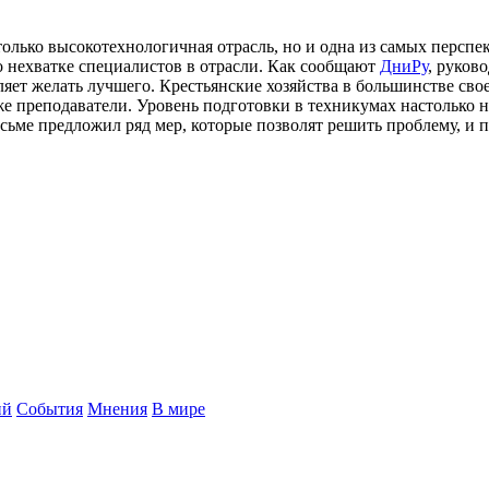
 только высокотехнологичная отрасль, но и одна из самых перс
о нехватке специалистов в отрасли. Как сообщают
ДниРу
, руков
авляет желать лучшего. Крестьянские хозяйства в большинстве 
же преподаватели. Уровень подготовки в техникумах настолько 
исьме предложил ряд мер, которые позволят решить проблему, и
ий
События
Мнения
В мире