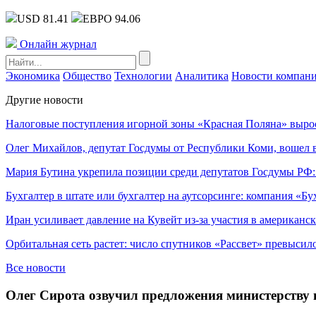
USD 81.41
ЕВРО 94.06
Онлайн журнал
Экономика
Общество
Технологии
Аналитика
Новости компан
Другие новости
Налоговые поступления игорной зоны «Красная Поляна» выро
Олег Михайлов, депутат Госдумы от Республики Коми, вошел в
Мария Бутина укрепила позиции среди депутатов Госдумы РФ:
Бухгалтер в штате или бухгалтер на аутсорсинге: компания «Бу
Иран усиливает давление на Кувейт из-за участия в американс
Орбитальная сеть растет: число спутников «Рассвет» превысил
Все новости
Олег Сирота озвучил предложения министерству 