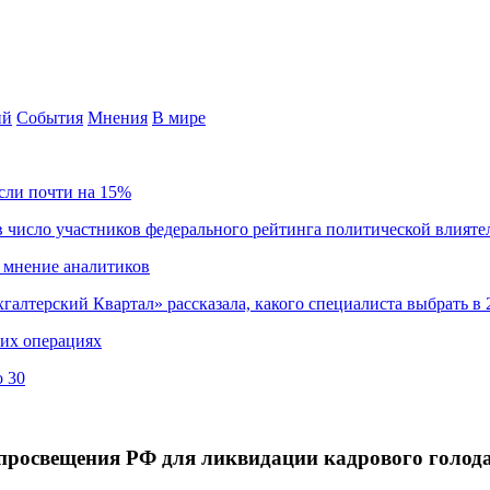
ий
События
Мнения
В мире
сли почти на 15%
 число участников федерального рейтинга политической влияте
 мнение аналитиков
хгалтерский Квартал» рассказала, какого специалиста выбрать в 
ких операциях
о 30
просвещения РФ для ликвидации кадрового голода 