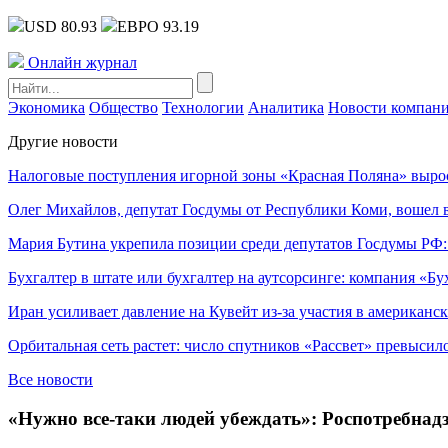
USD 80.93
ЕВРО 93.19
Онлайн журнал
Экономика
Общество
Технологии
Аналитика
Новости компан
Другие новости
Налоговые поступления игорной зоны «Красная Поляна» выро
Олег Михайлов, депутат Госдумы от Республики Коми, вошел в
Мария Бутина укрепила позиции среди депутатов Госдумы РФ:
Бухгалтер в штате или бухгалтер на аутсорсинге: компания «Бу
Иран усиливает давление на Кувейт из-за участия в американс
Орбитальная сеть растет: число спутников «Рассвет» превысил
Все новости
«Нужно все-таки людей убеждать»: Роспотребнад