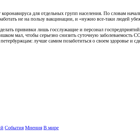
 коронавируса для отдельных групп населения. По словам начал
ботать не на пользу вакцинации, и «нужно все-таки людей убежд
ы делать прививки лишь госслужащие и персонал госпредприятий,
ишком мал, чтобы серьезно снизить суточную заболеваемость COV
 петербуржцам: лучше самим позаботиться о своем здоровье и сд
ий
События
Мнения
В мире