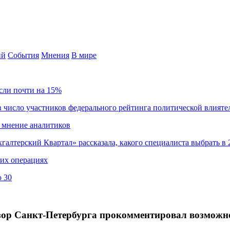
ий
События
Мнения
В мире
сли почти на 15%
 число участников федерального рейтинга политической влияте
 мнение аналитиков
хгалтерский Квартал» рассказала, какого специалиста выбрать в 
ких операциях
о 30
зор Санкт-Петербурга прокомментировал возможн