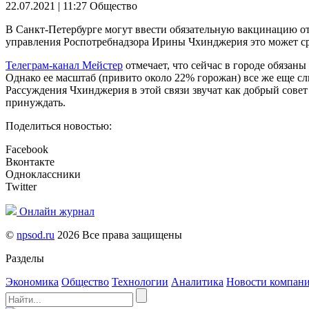
22.07.2021 | 11:27
Общество
В Санкт-Петербурге могут ввести обязательную вакцинацию от
управления Роспотребнадзора Ирины Чхинджерия это может сра
Телеграм-канал Мейстер
отмечает, что сейчас в городе обязан
Однако ее масштаб (привито около 22% горожан) все же еще сл
Рассуждения Чхинджерия в этой связи звучат как добрый совет
принуждать.
Поделиться новостью:
Facebook
Вконтакте
Одноклассники
Twitter
Онлайн журнал
©
npsod.ru
2026 Все права защищены
Разделы
Экономика
Общество
Технологии
Аналитика
Новости компан