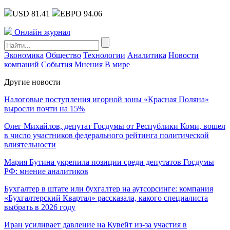
USD 81.41
ЕВРО 94.06
Онлайн журнал
Экономика
Общество
Технологии
Аналитика
Новости
компаний
События
Мнения
В мире
Другие новости
Налоговые поступления игорной зоны «Красная Поляна»
выросли почти на 15%
Олег Михайлов, депутат Госдумы от Республики Коми, вошел
в число участников федерального рейтинга политической
влиятельности
Мария Бутина укрепила позиции среди депутатов Госдумы
РФ: мнение аналитиков
Бухгалтер в штате или бухгалтер на аутсорсинге: компания
«Бухгалтерский Квартал» рассказала, какого специалиста
выбрать в 2026 году
Иран усиливает давление на Кувейт из-за участия в