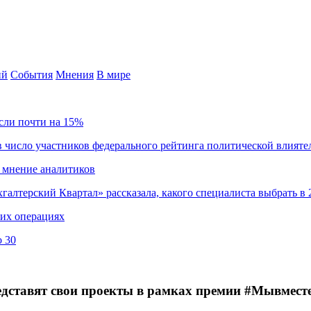
ий
События
Мнения
В мире
сли почти на 15%
 число участников федерального рейтинга политической влияте
 мнение аналитиков
хгалтерский Квартал» рассказала, какого специалиста выбрать в 
ких операциях
о 30
дставят свои проекты в рамках премии #Мывмест