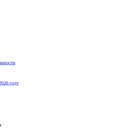
льности
2026 году
е