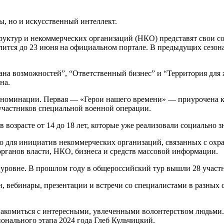
ы, но и искусственный интеллект.
руктур и некоммерческих организаций (НКО) представят свои с
тся до 23 июня на официальном портале. В предыдущих сезонах
на возможностей”, “Ответственный бизнес” и “Территория для ж
на.
 номинации. Первая — «Герои нашего времени» — приурочена к
частников специальной военной операции.
возрасте от 14 до 18 лет, которые уже реализовали социально 
о для инициатив некоммерческих организаций, связанных с охр
рганов власти, НКО, бизнеса и средств массовой информации.
уровне. В прошлом году в общероссийский тур вышли 28 участн
 вебинары, презентации и встречи со специалистами в разных 
накомиться с интересными, увлеченными волонтерством людьми
онального этапа 2024 года Глеб Кульчицкий.