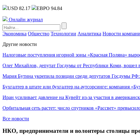
USD 82.17
ЕВРО 94.84
Онлайн журнал
Экономика
Общество
Технологии
Аналитика
Новости компан
Другие новости
Налоговые поступления игорной зоны «Красная Поляна» выро
Олег Михайлов, депутат Госдумы от Республики Коми, вошел в
Мария Бутина укрепила позиции среди депутатов Госдумы РФ:
Бухгалтер в штате или бухгалтер на аутсорсинге: компания «Бу
Иран усиливает давление на Кувейт из-за участия в американс
Орбитальная сеть растет: число спутников «Рассвет» превысил
Все новости
НКО, предприниматели и волонтеры столицы пре