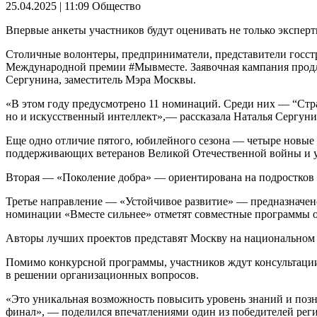
25.04.2025 | 11:09
Общество
Впервые анкеты участников будут оценивать не только эксперт
Столичные волонтеры, предприниматели, представители госст
Международной премии #Мывместе. Заявочная кампания продли
Сергунина, заместитель Мэра Москвы.
«В этом году предусмотрено 11 номинаций. Среди них — “Стра
но и искусственный интеллект»,— рассказала Наталья Сергуни
Еще одно отличие пятого, юбилейного сезона — четыре новые
поддерживающих ветеранов Великой Отечественной войны и у
Вторая — «Поколение добра» — ориентирована на подростков в 
Третье направление — «Устойчивое развитие» — предназначен
номинации «Вместе сильнее» отметят совместные программы о
Авторы лучших проектов представят Москву на национальном 
Помимо конкурсной программы, участников ждут консультации,
в решении организационных вопросов.
«Это уникальная возможность повысить уровень знаний и поз
финал», — поделился впечатлениями один из победителей реги