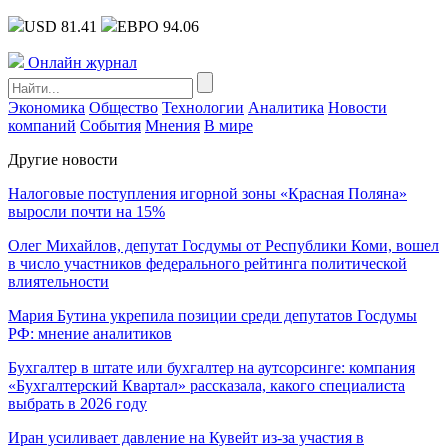
USD 81.41
ЕВРО 94.06
Онлайн журнал
Экономика
Общество
Технологии
Аналитика
Новости
компаний
События
Мнения
В мире
Другие новости
Налоговые поступления игорной зоны «Красная Поляна»
выросли почти на 15%
Олег Михайлов, депутат Госдумы от Республики Коми, вошел
в число участников федерального рейтинга политической
влиятельности
Мария Бутина укрепила позиции среди депутатов Госдумы
РФ: мнение аналитиков
Бухгалтер в штате или бухгалтер на аутсорсинге: компания
«Бухгалтерский Квартал» рассказала, какого специалиста
выбрать в 2026 году
Иран усиливает давление на Кувейт из-за участия в