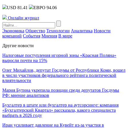
USD 81.41
ЕВРО 94.06
Онлайн журнал
Экономика
Общество
Технологии
Аналитика
Новости
компаний
События
Мнения
В мире
Другие новости
Налоговые поступления игорной зоны «Красная Поляна»
выросли почти на 15%
Олег Михайлов, депутат Госдумы от Республики Коми, вошел
в число участников федерального рейтинга политической
влиятельности
Мария Бутина укрепила позиции среди депутатов Госдумы
РФ: мнение аналитиков
Бухгалтер в штате или бухгалтер на аутсорсинге: компания
«Бухгалтерский Квартал» рассказала, какого специалиста
выбрать в 2026 году
Иран усиливает давление на Кувейт из-за участия в