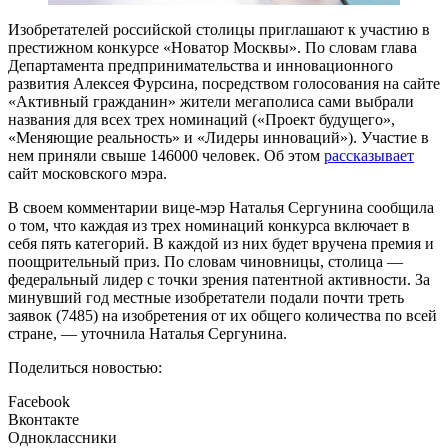
Изобретателей российской столицы приглашают к участию в
престижном конкурсе «Новатор Москвы». По словам глава
Департамента предпринимательства и инновационного
развития Алексея Фурсина, посредством голосования на сайте
«Активный гражданин» жители мегаполиса сами выбрали
названия для всех трех номинаций («Проект будущего»,
«Меняющие реальность» и «Лидеры инноваций»). Участие в
нем приняли свыше 146000 человек. Об этом
рассказывает
сайт московского мэра.
В своем комментарии вице-мэр Наталья Сергунина сообщила
о том, что каждая из трех номинаций конкурса включает в
себя пять категорий. В каждой из них будет вручена премия и
поощрительный приз. По словам чиновницы, столица —
федеральный лидер с точки зрения патентной активности. За
минувший год местные изобретатели подали почти треть
заявок (7485) на изобретения от их общего количества по всей
стране, — уточнила Наталья Сергунина.
Поделиться новостью:
Facebook
Вконтакте
Одноклассники