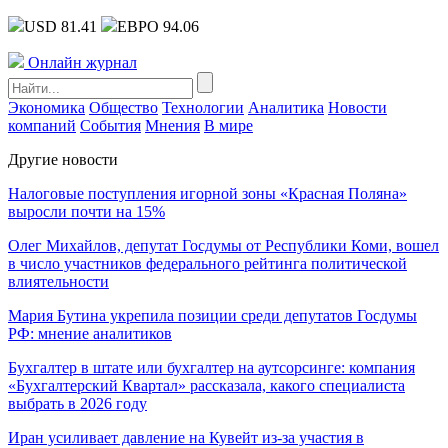
USD 81.41
ЕВРО 94.06
Онлайн журнал
Экономика
Общество
Технологии
Аналитика
Новости
компаний
События
Мнения
В мире
Другие новости
Налоговые поступления игорной зоны «Красная Поляна»
выросли почти на 15%
Олег Михайлов, депутат Госдумы от Республики Коми, вошел
в число участников федерального рейтинга политической
влиятельности
Мария Бутина укрепила позиции среди депутатов Госдумы
РФ: мнение аналитиков
Бухгалтер в штате или бухгалтер на аутсорсинге: компания
«Бухгалтерский Квартал» рассказала, какого специалиста
выбрать в 2026 году
Иран усиливает давление на Кувейт из-за участия в