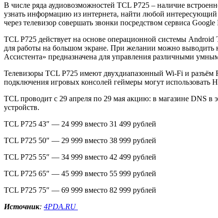
В числе ряда аудиовозможностей TCL P725 – наличие встроен
узнать информацию из интернета, найти любой интересующий к
через телевизор совершать звонки посредством сервиса Google
TCL P725 действует на основе операционной системы Android 
для работы на большом экране. При желании можно выводить н
Ассистента» предназначена для управления различными умными
Телевизоры TCL P725 имеют двухдиапазонный Wi-Fi и разъём R
подключения игровых консолей геймеры могут использовать H
TCL проводит с 29 апреля по 29 мая акцию: в магазине DNS в 
устройств.
TCL P725 43″ — 24 999 вместо 31 499 рублей
TCL P725 50″ — 29 999 вместо 38 999 рублей
TCL P725 55″ — 34 999 вместо 42 499 рублей
TCL P725 65″ — 45 999 вместо 55 999 рублей
TCL P725 75″ — 69 999 вместо 82 999 рублей
Источник
:
4PDA.RU