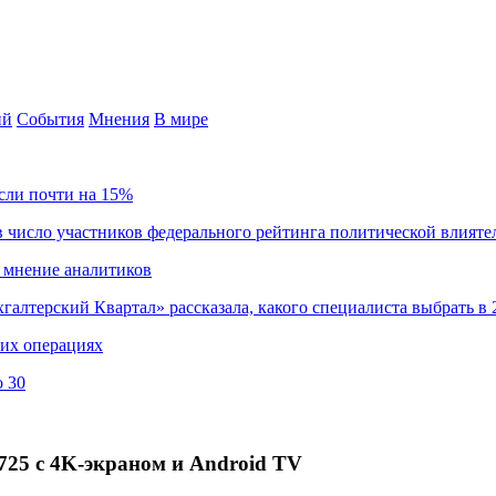
ий
События
Мнения
В мире
сли почти на 15%
 число участников федерального рейтинга политической влияте
 мнение аналитиков
хгалтерский Квартал» рассказала, какого специалиста выбрать в 
ких операциях
о 30
25 с 4K-экраном и Android TV