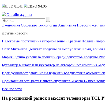
USD 81.41
ЕВРО 94.06
Онлайн журнал
Экономика
Общество
Технологии
Аналитика
Новости компан
Другие новости
Налоговые поступления игорной зоны «Красная Поляна» выро
Олег Михайлов, депутат Госдумы от Республики Коми, вошел в
Мария Бутина укрепила позиции среди депутатов Госдумы РФ:
Бухгалтер в штате или бухгалтер на аутсорсинге: компания «Бу
Иран усиливает давление на Кувейт из-за участия в американс
Орбитальная сеть растет: число спутников «Рассвет» превысил
Все новости
На российский рынок выходят телевизоры TCL P7