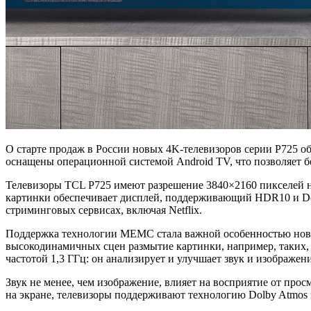
О старте продаж в России новых 4K-телевизоров серии P725 о
оснащены операционной системой Android TV, что позволяет б
Телевизоры TCL P725 имеют разрешение 3840×2160 пикселей на
картинки обеспечивает дисплей, поддерживающий HDR10 и Dol
стриминговых сервисах, включая Netflix.
Поддержка технологии MEMC стала важной особенностью нови
высокодинамичных сцен размытие картинки, например, таких, 
частотой 1,3 ГГц: он анализирует и улучшает звук и изображе
Звук не менее, чем изображение, влияет на восприятие от про
на экране, телевизоры поддерживают технологию Dolby Atmo