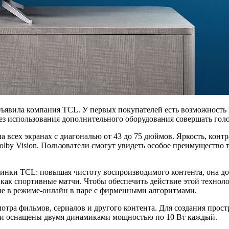
бъявила компания TCL. У первых покупателей есть возможность
ез использования дополнительного оборудования совершать гол
 всех экранах с диагональю от 43 до 75 дюймов. Яркость, конт
by Vision. Пользователи смогут увидеть особое преимущество
нки TCL: повышая чистоту воспроизводимого контента, она до
как спортивные матчи. Чтобы обеспечить действие этой техноло
ние в режиме-онлайн в паре с фирменными алгоритмами.
смотра фильмов, сериалов и другого контента. Для создания прос
s и оснащены двумя динамиками мощностью по 10 Вт каждый.