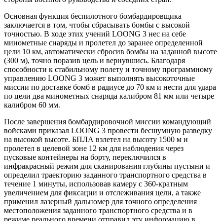
Основная функция беспилотного бомбардировщика
заключается в том, чтобы сбрасывать бомбы с высокой
точностью. В ходе этих учений LOONG 3 нес на себе
минометные снаряды и пролетел до заранее определенной
цели 10 км, автоматически сбросив бомбы на заданной высоте
(300 м), точно поразив цель и вернувшись. Благодаря
способности к стабильному полету и точному программному
управлению LOONG 3 может выполнять высокоточные
миссии по доставке бомб в радиусе до 70 км и нести для удара
по цели два минометных снаряда калибром 81 мм или четыре
калибром 60 мм.
После завершения бомбардировочной миссии командующий
войсками приказал LOONG 3 провести бесшумную разведку
на высокой высоте. БПЛА взлетел на высоту 1500 м и
пролетел в целевой зоне 12 км для наблюдения через
пусковые контейнеры на борту, переключился в
инфракрасный режим для сканирования глубины пустыни и
определил траекторию заданного транспортного средства в
течение 1 минуты, использовав камеру с 360-кратным
увеличением для фиксации и отслеживания цели, а также
применил лазерный дальномер для точного определения
местоположения заданного транспортного средства и в
режиме реального времени отправил эту информацию в