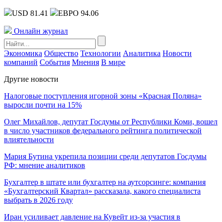
USD 81.41
ЕВРО 94.06
Онлайн журнал
Экономика
Общество
Технологии
Аналитика
Новости
компаний
События
Мнения
В мире
Другие новости
Налоговые поступления игорной зоны «Красная Поляна»
выросли почти на 15%
Олег Михайлов, депутат Госдумы от Республики Коми, вошел
в число участников федерального рейтинга политической
влиятельности
Мария Бутина укрепила позиции среди депутатов Госдумы
РФ: мнение аналитиков
Бухгалтер в штате или бухгалтер на аутсорсинге: компания
«Бухгалтерский Квартал» рассказала, какого специалиста
выбрать в 2026 году
Иран усиливает давление на Кувейт из-за участия в