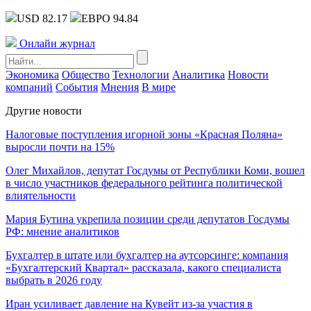
USD 82.17
ЕВРО 94.84
Онлайн журнал
Экономика
Общество
Технологии
Аналитика
Новости
компаний
События
Мнения
В мире
Другие новости
Налоговые поступления игорной зоны «Красная Поляна»
выросли почти на 15%
Олег Михайлов, депутат Госдумы от Республики Коми, вошел
в число участников федерального рейтинга политической
влиятельности
Мария Бутина укрепила позиции среди депутатов Госдумы
РФ: мнение аналитиков
Бухгалтер в штате или бухгалтер на аутсорсинге: компания
«Бухгалтерский Квартал» рассказала, какого специалиста
выбрать в 2026 году
Иран усиливает давление на Кувейт из-за участия в