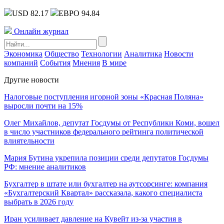
USD 82.17
ЕВРО 94.84
Онлайн журнал
Экономика
Общество
Технологии
Аналитика
Новости
компаний
События
Мнения
В мире
Другие новости
Налоговые поступления игорной зоны «Красная Поляна»
выросли почти на 15%
Олег Михайлов, депутат Госдумы от Республики Коми, вошел
в число участников федерального рейтинга политической
влиятельности
Мария Бутина укрепила позиции среди депутатов Госдумы
РФ: мнение аналитиков
Бухгалтер в штате или бухгалтер на аутсорсинге: компания
«Бухгалтерский Квартал» рассказала, какого специалиста
выбрать в 2026 году
Иран усиливает давление на Кувейт из-за участия в