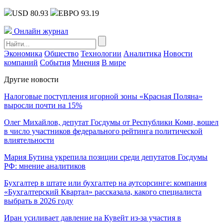
USD 80.93
ЕВРО 93.19
Онлайн журнал
Экономика
Общество
Технологии
Аналитика
Новости
компаний
События
Мнения
В мире
Другие новости
Налоговые поступления игорной зоны «Красная Поляна»
выросли почти на 15%
Олег Михайлов, депутат Госдумы от Республики Коми, вошел
в число участников федерального рейтинга политической
влиятельности
Мария Бутина укрепила позиции среди депутатов Госдумы
РФ: мнение аналитиков
Бухгалтер в штате или бухгалтер на аутсорсинге: компания
«Бухгалтерский Квартал» рассказала, какого специалиста
выбрать в 2026 году
Иран усиливает давление на Кувейт из-за участия в