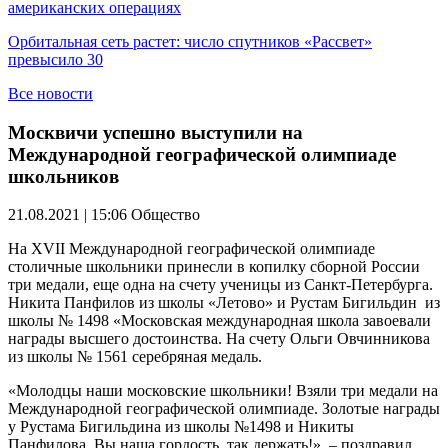
американских операциях
Орбитальная сеть растет: число спутников «Рассвет»
превысило 30
Все новости
Москвичи успешно выступили на
Международной географической олимпиаде
школьников
21.08.2021 | 15:06
Общество
На XVII Международной географической олимпиаде
столичные школьники принесли в копилку сборной России
три медали, еще одна на счету ученицы из Санкт-Петербурга.
Никита Панфилов из школы «Летово» и Рустам Бигильдин из
школы № 1498 «Московская международная школа завоевали
награды высшего достоинства. На счету Ольги Овчинникова
из школы № 1561 серебряная медаль.
«Молодцы наши московские школьники! Взяли три медали на
Международной географической олимпиаде. Золотые награды
у Рустама Бигильдина из школы №1498 и Никиты
Панфилова. Вы наша гордость, так держать!», – поздравил