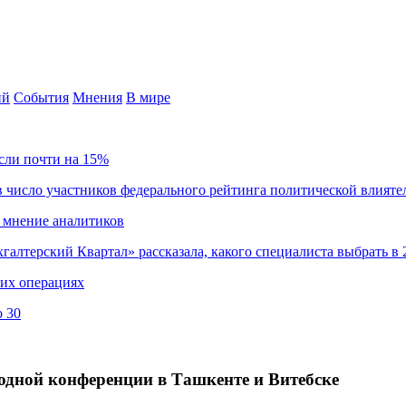
ий
События
Мнения
В мире
сли почти на 15%
 число участников федерального рейтинга политической влияте
 мнение аналитиков
хгалтерский Квартал» рассказала, какого специалиста выбрать в 
ких операциях
о 30
одной конференции в Ташкенте и Витебске