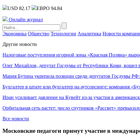
USD 82.17
ЕВРО 94.84
Онлайн журнал
Экономика
Общество
Технологии
Аналитика
Новости компан
Другие новости
Налоговые поступления игорной зоны «Красная Поляна» выро
Олег Михайлов, депутат Госдумы от Республики Коми, вошел в
Мария Бутина укрепила позиции среди депутатов Госдумы РФ:
Бухгалтер в штате или бухгалтер на аутсорсинге: компания «Бу
Иран усиливает давление на Кувейт из-за участия в американс
Орбитальная сеть растет: число спутников «Рассвет» превысил
Все новости
Московские педагоги примут участие в междунар