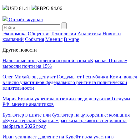
USD 81.41
ЕВРО 94.06
Онлайн журнал
Экономика
Общество
Технологии
Аналитика
Новости
компаний
События
Мнения
В мире
Другие новости
Налоговые поступления игорной зоны «Красная Поляна»
выросли почти на 15%
Олег Михайлов, депутат Госдумы от Республики Коми, вошел
в число участников федерального рейтинга политической
влиятельности
Мария Бутина укрепила позиции среди депутатов Госдумы
РФ: мнение аналитиков
Бухгалтер в штате или бухгалтер на аутсорсинге: компания
«Бухгалтерский Квартал» рассказала, какого специалиста
выбрать в 2026 году
Иран усиливает давление на Кувейт из-за участия в