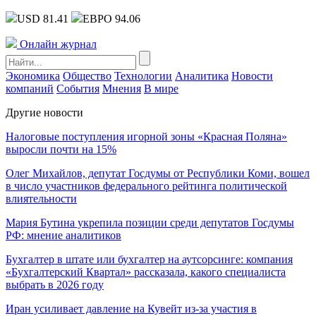
USD 81.41
ЕВРО 94.06
Онлайн журнал
Экономика
Общество
Технологии
Аналитика
Новости
компаний
События
Мнения
В мире
Другие новости
Налоговые поступления игорной зоны «Красная Поляна»
выросли почти на 15%
Олег Михайлов, депутат Госдумы от Республики Коми, вошел
в число участников федерального рейтинга политической
влиятельности
Мария Бутина укрепила позиции среди депутатов Госдумы
РФ: мнение аналитиков
Бухгалтер в штате или бухгалтер на аутсорсинге: компания
«Бухгалтерский Квартал» рассказала, какого специалиста
выбрать в 2026 году
Иран усиливает давление на Кувейт из-за участия в