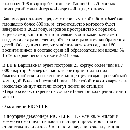
включает 198 квартир без отделки, башня 9 – 220 жилых
помещений с дизайнерской отделкой в двух стилях.
Башня 8 расположена рядом с игровым плэйхабом «Змейка»
площадью более 800 кв. м, строительство которого будет
завершено в 2023 году. Игровое пространство с горками,
каруселями, канатными тоннелями, мостиками, качелями
создается для развлечения, обучения и развития воображения
детей. Оба здания находятся вблизи детского сада на 160
воспитанников в составе средней образовательной школы №
1579, открывшегося в июне 2023 года.
В LIFE Варшавская будет построен 21 корпус более чем на 7
000 квартир. Четвертая часть территории отдана под
благоустройство и озеленение: концепция создана российской
командой Basis architectural bureau. Из любой точки квартала за
несколько минут жители смогут дойти до станции
«Варшавская», открытой в составе Большой кольцевой линии
метро.
О компании PIONEER
В портфеле девелопера PIONEER – 1,7 млн кв. м жилой и
коммерческой недвижимости в стадии проектирования и
строительства и около 3 млн кв. м введено в эксплуатацию.