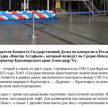
дателя Комитета Государственной Думы по контролю и Регл
удна «Виктор Астафьев», который возведут на Средне-Невско
ернатор Красноярского края Александр Усс.
 второй в серии из двух судов, строящихся на СНСЗ для Красно
2023 года. ПАО «Государственная транспортная лизинговая комп
твляется в рамках ранее заключенного контракта между СНСЗ и 
начимом маршруте Красноярск — Дудинка — Красноярск на реке 
дством транспортировки.
судно с тремя пассажирскими палубами, прогулочной палубой. Н
нения, пассажирский лифт. Для размещения пассажиров на палуб
Люкс», а также 1 двухместная каюта для лиц с ограниченными в