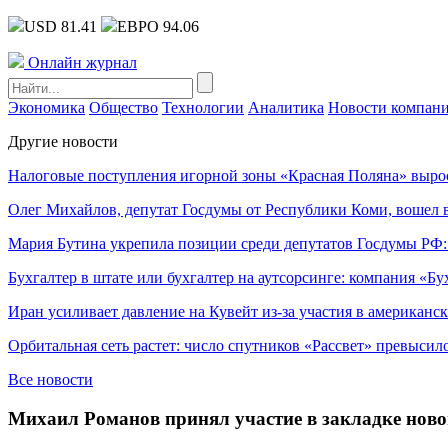
USD 81.41
ЕВРО 94.06
Онлайн журнал
Экономика
Общество
Технологии
Аналитика
Новости компан
Другие новости
Налоговые поступления игорной зоны «Красная Поляна» выро
Олег Михайлов, депутат Госдумы от Республики Коми, вошел в
Мария Бутина укрепила позиции среди депутатов Госдумы РФ:
Бухгалтер в штате или бухгалтер на аутсорсинге: компания «Бу
Иран усиливает давление на Кувейт из-за участия в американс
Орбитальная сеть растет: число спутников «Рассвет» превысил
Все новости
Михаил Романов принял участие в закладке ново