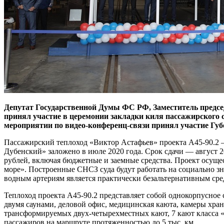
Депутат Государственной Думы ФС РФ, Заместитель предсе
принял участие в церемонии закладки киля пассажирского с
мероприятии по видео-конференц-связи принял участие Губ
Пассажирский теплоход «Виктор Астафьев» проекта А45-90.2 —
Дубенский» заложено в июле 2020 года. Срок сдачи — август 
рублей, включая бюджетные и заемные средства. Проект осущес
море». Построенные СНСЗ суда будут работать на социально з
водным артериям является практически безальтернативным сре
Теплоход проекта А45-90.2 представляет собой однокорпусное 
двумя саунами, деловой офис, медицинская каюта, камеры хра
трансформируемых двух-четырехместных кают, 7 кают класса «
пассажиров на маршруте протяженностью до 5 тыс. км.