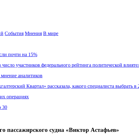
ий
События
Мнения
В мире
сли почти на 15%
 число участников федерального рейтинга политической влияте
 мнение аналитиков
хгалтерский Квартал» рассказала, какого специалиста выбрать в 
ких операциях
о 30
го пассажирского судна «Виктор Астафьев»