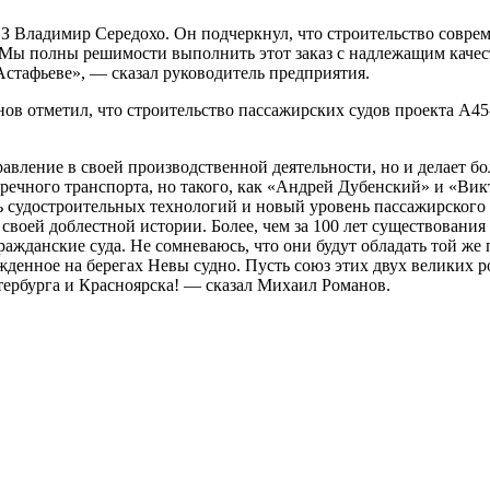
 Владимир Середохо. Он подчеркнул, что строительство соврем
Мы полны решимости выполнить этот заказ с надлежащим качеств
стафьеве», — сказал руководитель предприятия.
ов отметил, что строительство пассажирских судов проекта А45
авление в своей производственной деятельности, но и делает 
 речного транспорта, но такого, как «Андрей Дубенский» и «Ви
ь судостроительных технологий и новый уровень пассажирског
воей доблестной истории. Более, чем за 100 лет существовани
ражданские суда. Не сомневаюсь, что они будут обладать той ж
енное на берегах Невы судно. Пусть союз этих двух великих ро
тербурга и Красноярска! — сказал Михаил Романов.