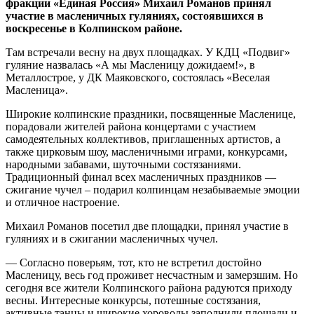
фракции «Единая Россия» Михаил Романов принял
участие в масленичных гуляниях, состоявшихся в
воскресенье в Колпинском районе.
Там встречали весну на двух площадках. У КДЦ «Подвиг»
гуляние назвалась «А мы Масленицу дожидаем!», в
Металлострое, у ДК Маяковского, состоялась «Веселая
Масленица».
Широкие колпинские праздники, посвященные Масленице,
порадовали жителей района концертами с участием
самодеятельных коллективов, приглашенных артистов, а
также цирковым шоу, масленичными играми, конкурсами,
народными забавами, шуточными состязаниями.
Традиционный финал всех масленичных праздников —
сжигание чучел – подарил колпинцам незабываемые эмоции
и отличное настроение.
Михаил Романов посетил две площадки, принял участие в
гуляниях и в сжигании масленичных чучел.
— Согласно поверьям, тот, кто не встретил достойно
Масленицу, весь год проживет несчастным и замерзшим. Но
сегодня все жители Колпинского района радуются приходу
весны. Интересные конкурсы, потешные состязания,
активные танцы и широкие хороводы заполнили площади и