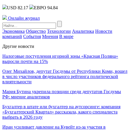
USD 82.17
ЕВРО 94.84
Онлайн журнал
Экономика
Общество
Технологии
Аналитика
Новости
компаний
События
Мнения
В мире
Другие новости
Налоговые поступления игорной зоны «Красная Поляна»
выросли почти на 15%
Олег Михайлов, депутат Госдумы от Республики Коми, вошел
в число участников федерального рейтинга политической
влиятельности
Мария Бутина укрепила позиции среди депутатов Госдумы
РФ: мнение аналитиков
Бухгалтер в штате или бухгалтер на аутсорсинге: компания
«Бухгалтерский Квартал» рассказала, какого специалиста
выбрать в 2026 году
Иран усиливает давление на Кувейт из-за участия в