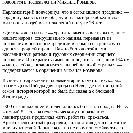
говорится в поздравлении Михаила Романова.
Парламентарий подчеркнул, что в сегодняшнем празднике —
гордость, радость и скорбь, чувства, которые объединяют
миллионы людей всех поколений вот уже 76 лет.
«Долг каждого из нас — хранить память о великом подвиге
нашего народа, сокрушившего нацизм, передавать из
поколения в поколение традиции высокого патриотизма и
единства родной страны. Важно быть достойными
наследниками ратных и трудовых свершений старшего
поколения. И сохранить самое ценное, что завоевано в 1945-м
– мир, свободу, независимость нашей великой страны», —
подчеркивается в обращении Михаила Романова.
В своем поздравлении парламентарий отметил, насколько
значим День Победы для города на Неве, где нет ни одной
семьи, история которой не была бы связана с блокадой
Ленинграда.
«900 страшных дней и ночей длилась битва за город на Неве,
который благодаря нечеловеческому напряжению
ленинградцев продолжал жить, работать, сражаться.
Артобстрелы и бомбардировки, голод и холод унесли жизни
многих жителей Ленинграда, но не сломили стойкости его