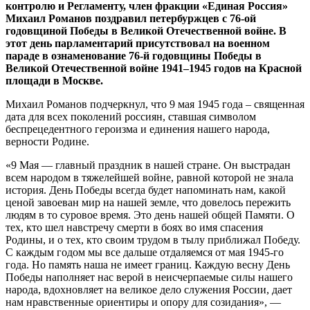
контролю и Регламенту, член фракции «Единая Россия»
Михаил Романов поздравил петербуржцев с 76-ой
годовщиной
Победы в Великой Отечественной войне
. В
этот день парламентарий присутствовал на военном
параде в ознаменование 76-й годовщины Победы в
Великой Отечественной войне 1941–1945 годов на Красной
площади в Москве.
Михаил Романов подчеркнул, что 9 мая 1945 года – священная
дата для всех поколений россиян, ставшая символом
беспрецедентного героизма и единения нашего народа,
верности Родине.
«9 Мая — главный праздник в нашей стране. Он выстрадан
всем народом в тяжелейшей войне, равной которой не знала
история. День Победы всегда будет напоминать нам, какой
ценой завоеван мир на нашей земле, что довелось пережить
людям в то суровое время. Это день нашей общей Памяти. О
тех, кто шел навстречу смерти в боях во имя спасения
Родины, и о тех, кто своим трудом в тылу приближал Победу.
С каждым годом мы все дальше отдаляемся от мая 1945-го
года. Но память наша не имеет границ. Каждую весну День
Победы наполняет нас верой в неисчерпаемые силы нашего
народа, вдохновляет на великое дело служения России, дает
нам нравственные ориентиры и опору для созидания», —