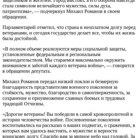
защитников и жителей. Город выстоял, а его оборона навсегда
стала символом величайшего мужества, силы духа,
патриотизма», — подчеркнул Михаил Романов в своем
обращении.
Парламентарий отметил, что страна в неоплатном долгу перед
ветеранами, и сегодня государство делает все, чтобы их жизнь
была достойной.
«В полном объеме реализуются меры социальной защиты,
установленные федеральным и региональным
законодательством. Мы стараемся максимально окружить
вниманием и заботой каждого ветерана войны», — говорится
в обращении депутата.
Михаил Романов передал низкий поклон и безмерную
благодарность представителям военного поколения за
стойкость, мужество, благородство и самоотверженность, за
сохранение и приумножение славных боевых и трудовых
традиций Отчизны.
«Дорогие ветераны! Вы победили в самой кровопролитной в
истории человечества войне. Послевоенные поколения
воспитывались на рассказах о ваших подвигах, о сражениях, в
которых вам удалось выстоять, о мужестве и верности
воинскому долгу. Спасибо вам за мирное небо над головой. За