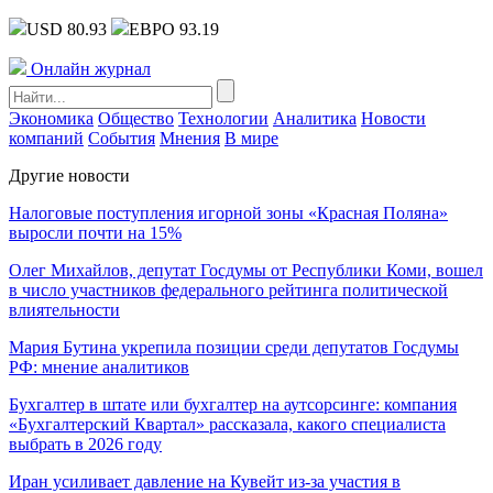
USD 80.93
ЕВРО 93.19
Онлайн журнал
Экономика
Общество
Технологии
Аналитика
Новости
компаний
События
Мнения
В мире
Другие новости
Налоговые поступления игорной зоны «Красная Поляна»
выросли почти на 15%
Олег Михайлов, депутат Госдумы от Республики Коми, вошел
в число участников федерального рейтинга политической
влиятельности
Мария Бутина укрепила позиции среди депутатов Госдумы
РФ: мнение аналитиков
Бухгалтер в штате или бухгалтер на аутсорсинге: компания
«Бухгалтерский Квартал» рассказала, какого специалиста
выбрать в 2026 году
Иран усиливает давление на Кувейт из-за участия в