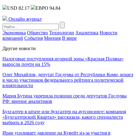
USD 82.17
ЕВРО 94.84
Онлайн журнал
Экономика
Общество
Технологии
Аналитика
Новости
компаний
События
Мнения
В мире
Другие новости
Налоговые поступления игорной зоны «Красная Поляна»
выросли почти на 15%
Олег Михайлов, депутат Госдумы от Республики Коми, вошел
в число участников федерального рейтинга политической
влиятельности
Мария Бутина укрепила позиции среди депутатов Госдумы
РФ: мнение аналитиков
Бухгалтер в штате или бухгалтер на аутсорсинге: компания
«Бухгалтерский Квартал» рассказала, какого специалиста
выбрать в 2026 году
Иран усиливает давление на Кувейт из-за участия в