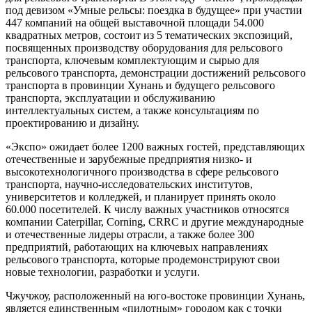
под девизом «Умные рельсы: поездка в будущее» при участии
447 компаний на общей выставочной площади 54.000
квадратных метров, состоит из 5 тематических экспозиций,
посвященных производству оборудования для рельсового
транспорта, ключевым комплектующим и сырью для
рельсового транспорта, демонстрации достижений рельсового
транспорта в провинции Хунань и будущего рельсового
транспорта, эксплуатации и обслуживанию
интеллектуальных систем, а также консультациям по
проектированию и дизайну.
«Экспо» ожидает более 1200 важных гостей, представляющих
отечественные и зарубежные предприятия низко- и
высокотехнологичного производства в сфере рельсового
транспорта, научно-исследовательских институтов,
университетов и колледжей, и планирует принять около
60.000 посетителей. К числу важных участников относятся
компании Caterpillar, Corning, CRRC и другие международные
и отечественные лидеры отрасли, а также более 300
предприятий, работающих на ключевых направлениях
рельсового транспорта, которые продемонстрируют свои
новые технологии, разработки и услуги.
Чжучжоу, расположенный на юго-востоке провинции Хунань,
является единственным «пилотным» городом как с точки