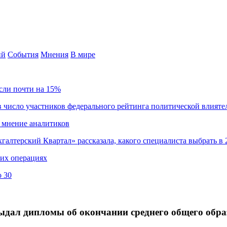
ий
События
Мнения
В мире
сли почти на 15%
 число участников федерального рейтинга политической влияте
 мнение аналитиков
хгалтерский Квартал» рассказала, какого специалиста выбрать в 
ких операциях
о 30
дал дипломы об окончании среднего общего обра