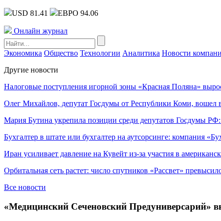
USD 81.41
ЕВРО 94.06
Онлайн журнал
Экономика
Общество
Технологии
Аналитика
Новости компан
Другие новости
Налоговые поступления игорной зоны «Красная Поляна» выро
Олег Михайлов, депутат Госдумы от Республики Коми, вошел в
Мария Бутина укрепила позиции среди депутатов Госдумы РФ:
Бухгалтер в штате или бухгалтер на аутсорсинге: компания «Бу
Иран усиливает давление на Кувейт из-за участия в американс
Орбитальная сеть растет: число спутников «Рассвет» превысил
Все новости
«Медицинский Сеченовский Предуниверсарий» вы