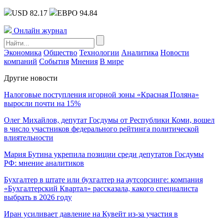
USD 82.17
ЕВРО 94.84
Онлайн журнал
Экономика
Общество
Технологии
Аналитика
Новости
компаний
События
Мнения
В мире
Другие новости
Налоговые поступления игорной зоны «Красная Поляна»
выросли почти на 15%
Олег Михайлов, депутат Госдумы от Республики Коми, вошел
в число участников федерального рейтинга политической
влиятельности
Мария Бутина укрепила позиции среди депутатов Госдумы
РФ: мнение аналитиков
Бухгалтер в штате или бухгалтер на аутсорсинге: компания
«Бухгалтерский Квартал» рассказала, какого специалиста
выбрать в 2026 году
Иран усиливает давление на Кувейт из-за участия в