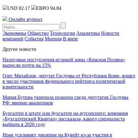
USD 82.17
ЕВРО 94.84
Онлайн журнал
Экономика
Общество
Технологии
Аналитика
Новости
компаний
События
Мнения
В мире
Другие новости
Налоговые поступления игорной зоны «Красная Поляна»
выросли почти на 15%
Олег Михайлов, депутат Госдумы от Республики Коми, вошел
в число участников федерального рейтинга политической
влиятельности
Мария Бутина укрепила позиции среди депутатов Госдумы
РФ: мнение аналитиков
Бухгалтер в штате или бухгалтер на аутсорсинге: компания
«Бухгалтерский Квартал» рассказала, какого специалиста
выбрать в 2026 году
Иран усиливает давление на Кувейт из-за участия в