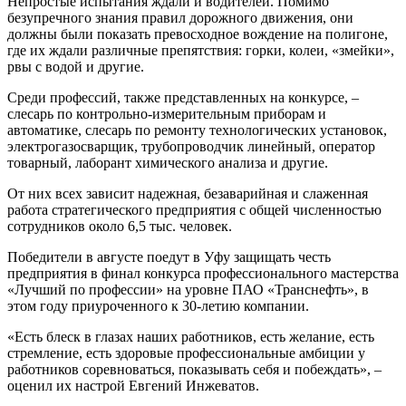
Непростые испытания ждали и водителей. Помимо
безупречного знания правил дорожного движения, они
должны были показать превосходное вождение на полигоне,
где их ждали различные препятствия: горки, колеи, «змейки»,
рвы с водой и другие.
Среди профессий, также представленных на конкурсе, –
слесарь по контрольно-измерительным приборам и
автоматике, слесарь по ремонту технологических установок,
электрогазосварщик, трубопроводчик линейный, оператор
товарный, лаборант химического анализа и другие.
От них всех зависит надежная, безаварийная и слаженная
работа стратегического предприятия с общей численностью
сотрудников около 6,5 тыс. человек.
Победители в августе поедут в Уфу защищать честь
предприятия в финал конкурса профессионального мастерства
«Лучший по профессии» на уровне ПАО «Транснефть», в
этом году приуроченного к 30-летию компании.
«Есть блеск в глазах наших работников, есть желание, есть
стремление, есть здоровые профессиональные амбиции у
работников соревноваться, показывать себя и побеждать», –
оценил их настрой Евгений Инжеватов.