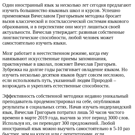
Один иностранный язык за несколько лет сегодня предлагают
изучить большинство языковых школ и курсов. Успешно
применяемая Вячеславом Григорьевым методика бросает
вызов классической и постклассической системам языкового
образования, и в перспективе они могут лишиться своей
актуальности. Вячеслав утверждает: развивая собственные
лингвистические способности, любой человек может
самостоятельно изучить языки.
Мозг работает в неестественном режиме, когда ему
навязывают искусственные приемы запоминания,
практикуемые в школах, поясняет Вячеслав Григорьев.
Зубрежка на долгие годы растягивает овладение языком. Но
изучить несколько десятков языков будет совсем несложно,
если использовать путь, указанный людям Природой –
возрождать и укреплять естественные способности.
Эффективность собственной методики недавно уникальный
преподаватель продемонстрировал на себе, опубликовав
результаты в социальных сетях. Начав изучать нидерландский
язык, Вячеслав Григорьев потратил лишь 50 часов чистого
времени в марте 2019 года, выучив за этот период 3000 слов.
Используя их, он переводит 300 предложений. Любой
иностранный язык можно выучить самостоятельно в 5-10 раз
быстрее, чем на курсах или с репетиторами, если