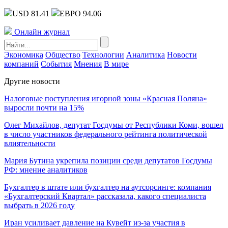
USD 81.41
ЕВРО 94.06
Онлайн журнал
Экономика
Общество
Технологии
Аналитика
Новости
компаний
События
Мнения
В мире
Другие новости
Налоговые поступления игорной зоны «Красная Поляна»
выросли почти на 15%
Олег Михайлов, депутат Госдумы от Республики Коми, вошел
в число участников федерального рейтинга политической
влиятельности
Мария Бутина укрепила позиции среди депутатов Госдумы
РФ: мнение аналитиков
Бухгалтер в штате или бухгалтер на аутсорсинге: компания
«Бухгалтерский Квартал» рассказала, какого специалиста
выбрать в 2026 году
Иран усиливает давление на Кувейт из-за участия в