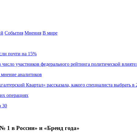
ий
События
Мнения
В мире
сли почти на 15%
 число участников федерального рейтинга политической влияте
 мнение аналитиков
хгалтерский Квартал» рассказала, какого специалиста выбрать в 
ких операциях
о 30
№ 1 в России» и «Бренд года»