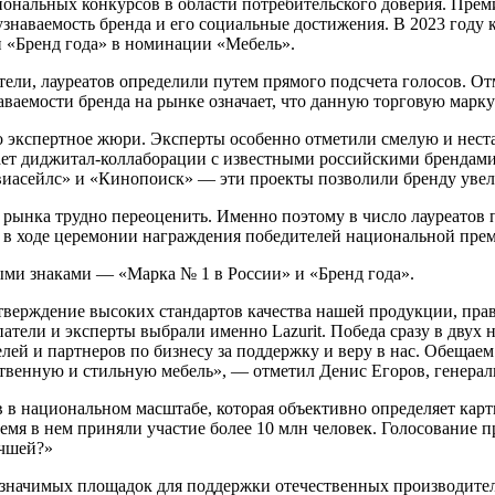
иональных конкурсов в области потребительского доверия. Прем
знаваемость бренда и его социальные достижения. В 2023 году 
и «Бренд года» в номинации «Мебель».
и, лауреатов определили путем прямого подсчета голосов. Отмет
узнаваемости бренда на рынке означает, что данную торговую мар
о экспертное жюри. Эксперты особенно отметили смелую и неста
ает диджитал-коллаборации с известными российскими брендами
Авиасейлс» и «Кинопоиск» — эти проекты позволили бренду уве
ке рынка трудно переоценить. Именно поэтому в число лауреато
в ходе церемонии награждения победителей национальной прем
сными знаками — «Марка № 1 в России» и «Бренд года».
верждение высоких стандартов качества нашей продукции, прави
атели и эксперты выбрали именно Lazurit. Победа сразу в дву
ей и партнеров по бизнесу за поддержку и веру в нас. Обещаем
ственную и стильную мебель», — отметил Денис Егоров, генерал
в в национальном масштабе, которая объективно определяет кар
ремя в нем приняли участие более 10 млн человек. Голосование п
учшей?»
 значимых площадок для поддержки отечественных производител