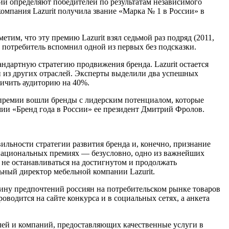
ии определяют победителей по результатам независимого
компания Lazurit получила звание «Марка № 1 в России» в
им, что эту премию Lazurit взял седьмой раз подряд (2011,
ку потребитель вспомнил одной из первых без подсказки.
ндартную стратегию продвижения бренда. Lazurit остается
 из других отраслей. Эксперты выделили два успешных
личить аудиторию на 40%.
в премии вошли бренды с лидерским потенциалом, которые
ии «Бренд года в России» ее президент Дмитрий Фролов.
льности стратегии развития бренда и, конечно, признание
х национальных премиях — безусловно, одно из важнейших
 не останавливаться на достигнутом и продолжать
ьный директор мебельной компании Lazurit.
тину предпочтений россиян на потребительском рынке товаров
роводится на сайте конкурса и в социальных сетях, а анкета
ей и компаний, предоставляющих качественные услуги в