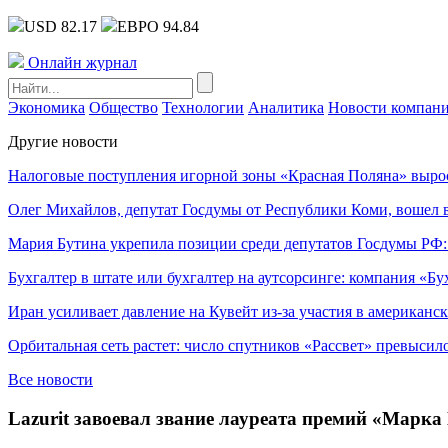
USD 82.17
ЕВРО 94.84
Онлайн журнал
Экономика
Общество
Технологии
Аналитика
Новости компан
Другие новости
Налоговые поступления игорной зоны «Красная Поляна» выро
Олег Михайлов, депутат Госдумы от Республики Коми, вошел в
Мария Бутина укрепила позиции среди депутатов Госдумы РФ:
Бухгалтер в штате или бухгалтер на аутсорсинге: компания «Бу
Иран усиливает давление на Кувейт из-за участия в американс
Орбитальная сеть растет: число спутников «Рассвет» превысил
Все новости
Lazurit завоевал звание лауреата премий «Марка 