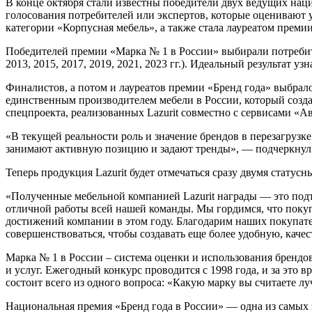
В конце октября стали известны победители двух ведущих нац
голосования потребителей или экспертов, которые оценивают у
категории «Корпусная мебель», а также стала лауреатом преми
Победителей премии «Марка № 1 в России» выбирали потребител
2013, 2015, 2017, 2019, 2021, 2023 гг.). Идеальный результат 
Финалистов, а потом и лауреатов премии «Бренд года» выбрал
единственным производителем мебели в России, который созд
спецпроекта, реализованных Lazurit совместно с сервисами «
«В текущей реальности роль и значение брендов в перезагруз
занимают активную позицию и задают тренды», — подчеркнул 
Теперь продукция Lazurit будет отмечаться сразу двумя стату
«Полученные мебельной компанией Lazurit награды — это подт
отличной работы всей нашей команды. Мы гордимся, что покуп
достижений компании в этом году. Благодарим наших покупател
совершенствоваться, чтобы создавать еще более удобную, каче
Марка № 1 в России – система оценки и использования брендо
и услуг. Ежегодный конкурс проводится с 1998 года, и за это в
состоит всего из одного вопроса: «Какую марку вы считаете л
Национальная премия «Бренд года в России» — одна из самых