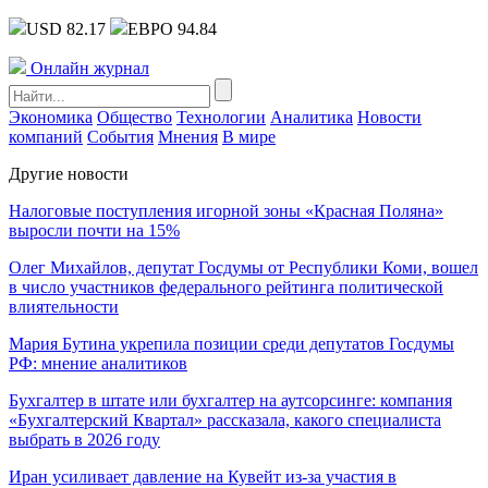
USD 82.17
ЕВРО 94.84
Онлайн журнал
Экономика
Общество
Технологии
Аналитика
Новости
компаний
События
Мнения
В мире
Другие новости
Налоговые поступления игорной зоны «Красная Поляна»
выросли почти на 15%
Олег Михайлов, депутат Госдумы от Республики Коми, вошел
в число участников федерального рейтинга политической
влиятельности
Мария Бутина укрепила позиции среди депутатов Госдумы
РФ: мнение аналитиков
Бухгалтер в штате или бухгалтер на аутсорсинге: компания
«Бухгалтерский Квартал» рассказала, какого специалиста
выбрать в 2026 году
Иран усиливает давление на Кувейт из-за участия в