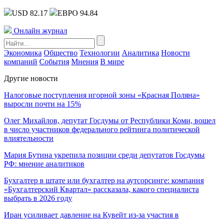
USD 82.17
ЕВРО 94.84
Онлайн журнал
Экономика
Общество
Технологии
Аналитика
Новости
компаний
События
Мнения
В мире
Другие новости
Налоговые поступления игорной зоны «Красная Поляна»
выросли почти на 15%
Олег Михайлов, депутат Госдумы от Республики Коми, вошел
в число участников федерального рейтинга политической
влиятельности
Мария Бутина укрепила позиции среди депутатов Госдумы
РФ: мнение аналитиков
Бухгалтер в штате или бухгалтер на аутсорсинге: компания
«Бухгалтерский Квартал» рассказала, какого специалиста
выбрать в 2026 году
Иран усиливает давление на Кувейт из-за участия в